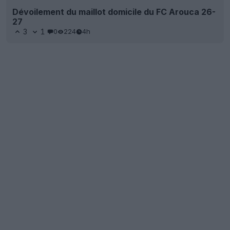
Dévoilement du maillot domicile du FC Arouca 26-
27
3
1
0
224
4h