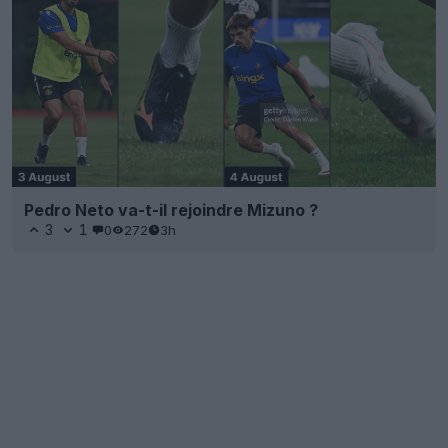
Pedro Neto va-t-il rejoindre Mizuno ?
3
1
0
272
3h