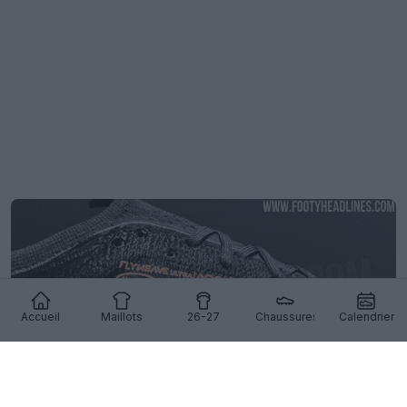
Accueil
Maillots
26-27
Chaussures
Calendrier