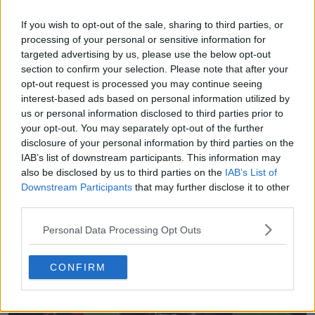
adidas
Design
Kit Watch
Maillots
Liverpool
Premier League
Prototype
If you wish to opt-out of the sale, sharing to third parties, or
Partager
processing of your personal or sensitive information for
targeted advertising by us, please use the below opt-out
section to confirm your selection. Please note that after your
opt-out request is processed you may continue seeing
interest-based ads based on personal information utilized by
us or personal information disclosed to third parties prior to
your opt-out. You may separately opt-out of the further
disclosure of your personal information by third parties on the
IAB’s list of downstream participants. This information may
also be disclosed by us to third parties on the
IAB’s List of
Downstream Participants
that may further disclose it to other
third parties.
Personal Data Processing Opt Outs
FIFA Kit Creator - Crée et partage tes propres
tenues
CONFIRM
FIFA Kit Creator
OFFICIEL