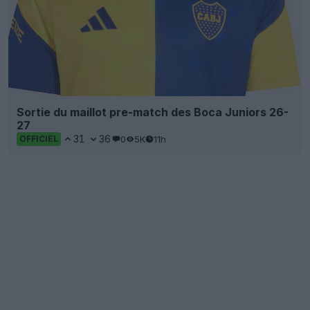
Sortie du maillot pre-match des Boca Juniors 26-
27
31
36
0
5K
11h
OFFICIEL