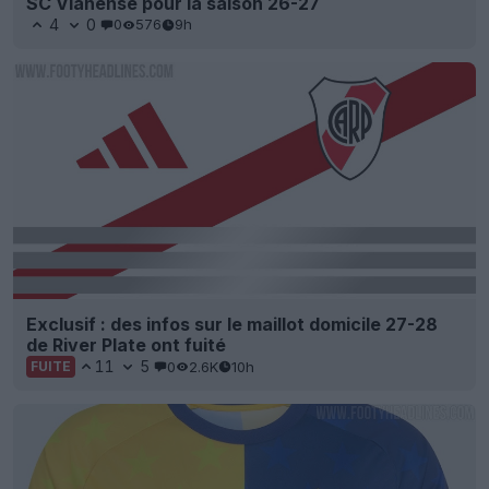
SC Vianense pour la saison 26-27
4
0
0
576
9h
Exclusif : des infos sur le maillot domicile 27-28
de River Plate ont fuité
11
5
0
2.6K
10h
FUITE