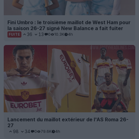
Fini Umbro : le troisième maillot de West Ham pour
la saison 26-27 signé New Balance a fait fuiter
36
13
0
10.3K
4h
FUITE
Lancement du maillot extérieur de l'AS Roma 26-
27
98
34
0
79.6K
4h