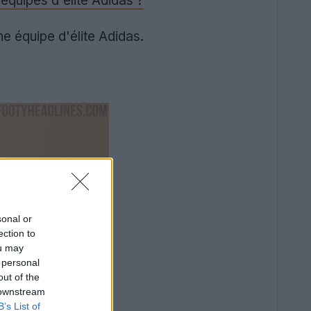
 équipes d'élite Adidas ?
e équipe d'élite Adidas.
sonal or
ection to
ou may
 personal
out of the
 downstream
B’s List of