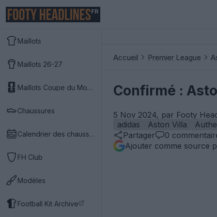
FR
Maillots
Accueil
Premier League
As
Maillots 26-27
Confirmé : Asto
Maillots Coupe du Monde 2026
Chaussures
5 Nov 2024, par Footy Head
adidas
Aston Villa
Authe
Calendrier des chaussures
Partager
0
commentair
Ajouter comme source p
FH Club
Modèles
Football Kit Archive