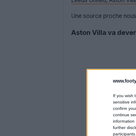
Leeds United, Aston Vill
Une source proche nous a
Aston Villa va deven
www.footy
If you wish 
sensitive in
confirm you
continue se
information 
further disc
participants