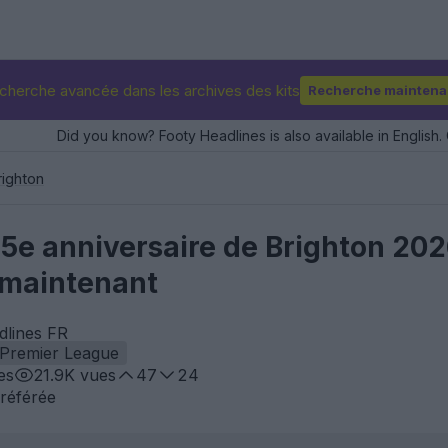
cherche avancée dans les archives des kits
Recherche maintena
Did you know? Footy Headlines is also available in English. 
righton
25e anniversaire de Brighton 202
 maintenant
dlines FR
Premier League
es
21.9K
vues
47
24
référée