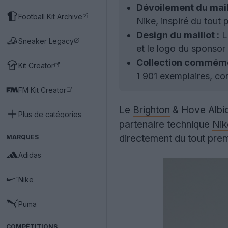
Dévoilement du maill
Football Kit Archive
Nike, inspiré du tout 
Design du maillot :
Le
Sneaker Legacy
et le logo du sponsor 
Collection commémo
Kit Creator
1 901 exemplaires, com
FM Kit Creator
Le
Brighton
& Hove Albion
Plus de catégories
partenaire technique
Nik
directement du tout prem
MARQUES
Adidas
Nike
Puma
COMPÉTITIONS