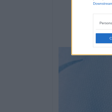
Downstream 
Persona