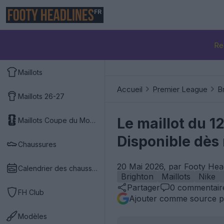
FR
Re
Maillots
Accueil
Premier League
B
Maillots 26-27
Le maillot du 1
Maillots Coupe du Monde 2026
Disponible dès
Chaussures
20 Mai 2026, par Footy Hea
Calendrier des chaussures
Brighton
Maillots
Nike
Partager
0
commentair
FH Club
Ajouter comme source p
Modèles