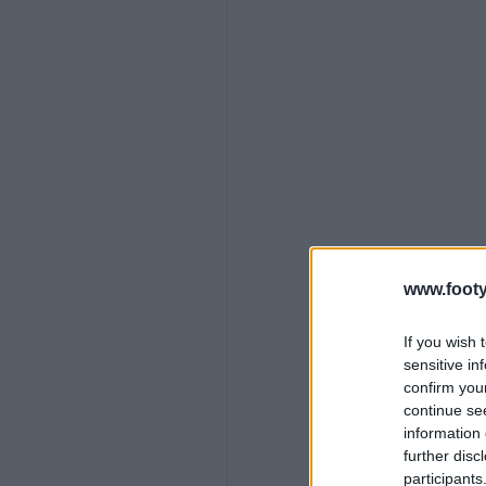
www.footy
If you wish 
sensitive in
confirm you
continue se
information 
further disc
participants