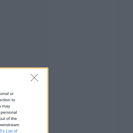
sonal or
ection to
ou may
 personal
out of the
 downstream
B’s List of