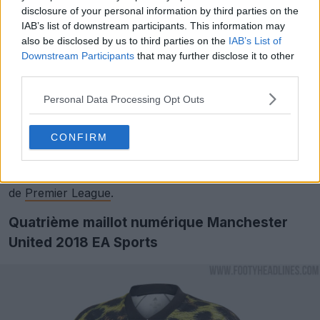
disclosure of your personal information by third parties on the
IAB’s list of downstream participants. This information may
also be disclosed by us to third parties on the
IAB’s List of
Downstream Participants
that may further disclose it to other
third parties.
Personal Data Processing Opt Outs
Compte tenu de la période de lancement prévue début
2027, le quatrième maillot de football
Adidas
CONFIRM
Manchester United FC 2026-2027 fera probablement
ses débuts lors de matchs de coupe nationaux ou
européens plutôt que lors des rencontres habituelles
de
Premier League
.
Quatrième maillot numérique Manchester
United 2018 EA Sports