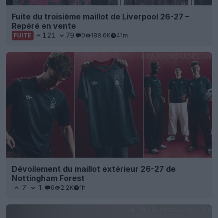
Fuite du troisième maillot de Liverpool 26-27 –
Repéré en vente
121
79
0
188.6K
41m
FUITE
Dévoilement du maillot extérieur 26-27 de
Nottingham Forest
7
1
0
2.2K
1h