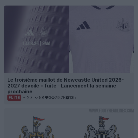
Le troisième maillot de Newcastle United 2026-
2027 dévoilé + fuite - Lancement la semaine
prochaine
27
58
0
79.7K
13h
FUITE