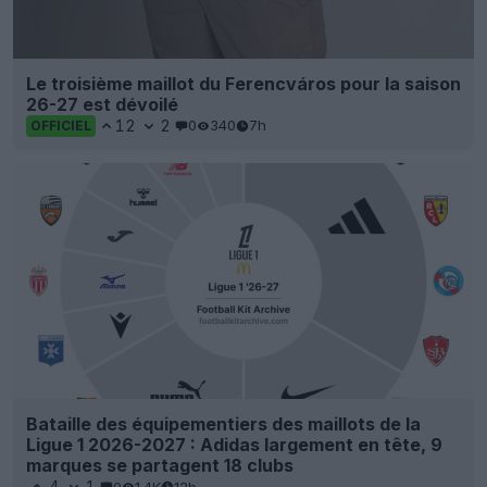
Le troisième maillot du Ferencváros pour la saison
26-27 est dévoilé
12
2
0
340
7h
OFFICIEL
Bataille des équipementiers des maillots de la
Ligue 1 2026-2027 : Adidas largement en tête, 9
marques se partagent 18 clubs
4
1
0
1.4K
12h