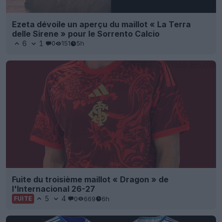
Ezeta dévoile un aperçu du maillot « La Terra
delle Sirene » pour le Sorrento Calcio
6
1
0
151
5h
Fuite du troisième maillot « Dragon » de
l'Internacional 26-27
5
4
0
669
6h
FUITE