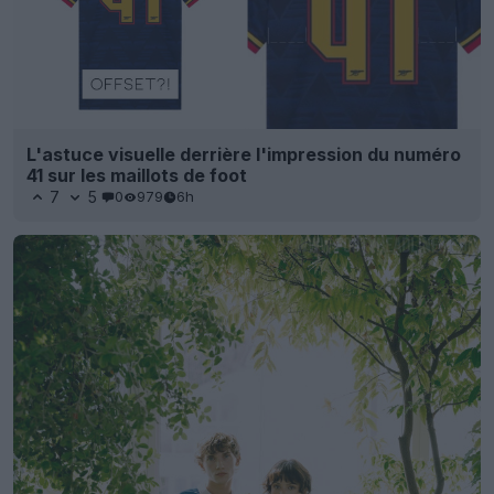
L'astuce visuelle derrière l'impression du numéro
41 sur les maillots de foot
7
5
0
979
6h