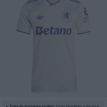
Fuite du troisième maillot :
Footy Headlines a divulgué