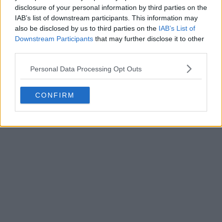
disclosure of your personal information by third parties on the
IAB’s list of downstream participants. This information may
also be disclosed by us to third parties on the
IAB’s List of
Downstream Participants
that may further disclose it to other
third parties.
Malheureusement, le logo du sponsor est encore une
fois rouge, ce qui casse le look classique du maillot des
Personal Data Processing Opt Outs
Spurs
2026-2027. Un short « Binary Blue » et des chaussettes
CONFIRM
blanches complètent le nouveau maillot domicile Nike
des Spurs pour la saison 2026-27.