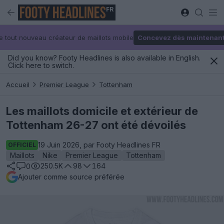
FR
e tout nouveau créateur de maillots mobile
Concevez dès maintenan
Did you know? Footy Headlines is also available in English.
Click here to switch.
Accueil
Premier League
Tottenham
Les maillots domicile et extérieur de
Tottenham 26-27 ont été dévoilés
19 Juin 2026, par Footy Headlines FR
OFFICIEL
Maillots
Nike
Premier League
Tottenham
250.5K
98
164
0
Ajouter comme source préférée