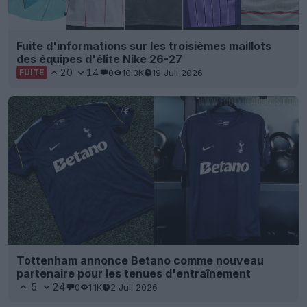
Fuite d'informations sur les troisièmes maillots
des équipes d'élite Nike 26-27
20
14
0
10.3K
19 Juil 2026
FUITE
Tottenham annonce Betano comme nouveau
partenaire pour les tenues d'entraînement
5
24
0
1.1K
2 Juil 2026