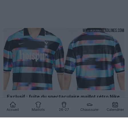
Exclusif : fuite du spectaculaire maillot rétro Nike
Tottenham 26-27
1
0
0
1.3K
29 Déc 2025
FUITE
Accueil
Maillots
26-27
Chaussures
Calendrier