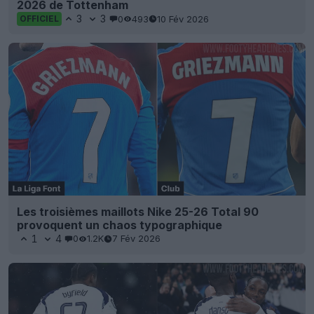
2026 de Tottenham
3
3
0
493
10 Fév 2026
OFFICIEL
Les troisièmes maillots Nike 25-26 Total 90
provoquent un chaos typographique
1
4
0
1.2K
7 Fév 2026