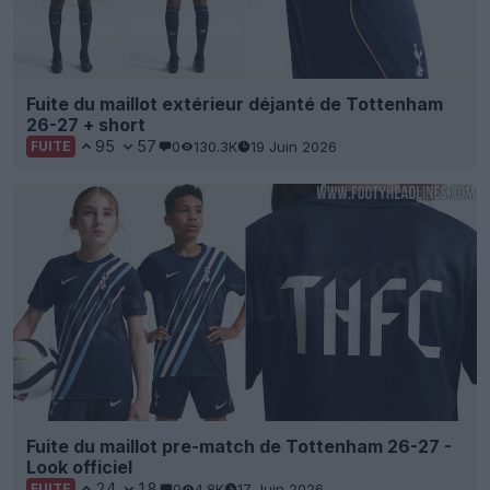
Fuite du maillot extérieur déjanté de Tottenham
26-27 + short
95
57
0
130.3K
19 Juin 2026
FUITE
Fuite du maillot pre-match de Tottenham 26-27 -
Look officiel
24
18
0
4.8K
17 Juin 2026
FUITE