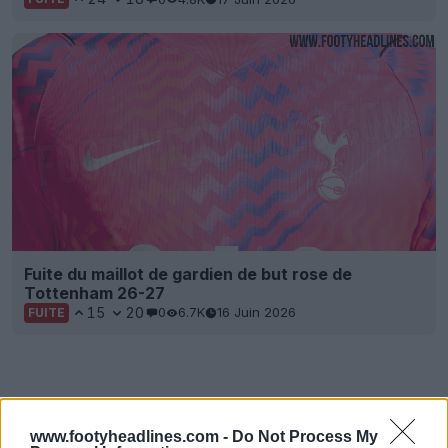
Fuite du maillot de gardien de but rose de
Tottenham 26-27
15
20
0
6.7K
16 Juin 2026
FUITE
www.footyheadlines.com -
Do Not Process My