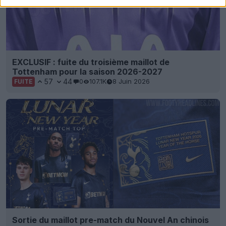
EXCLUSIF : fuite du troisième maillot de
Tottenham pour la saison 2026-2027
57
44
0
107.1K
8 Juin 2026
FUITE
Sortie du maillot pre-match du Nouvel An chinois