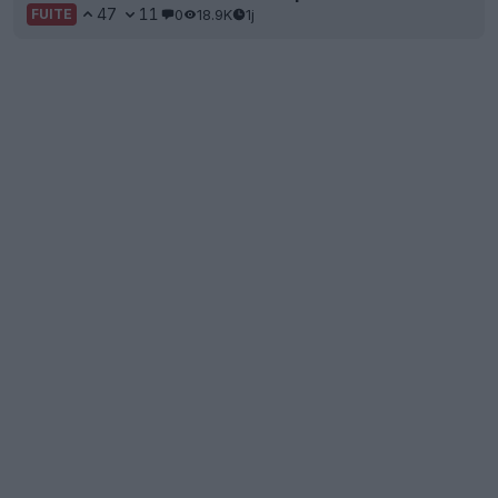
47
11
0
18.9K
1j
FUITE