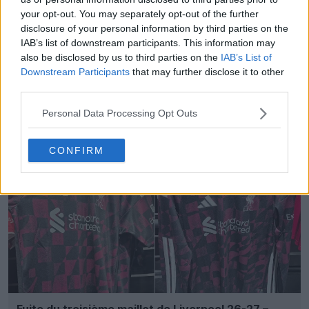
your opt-out. You may separately opt-out of the further
disclosure of your personal information by third parties on the
IAB’s list of downstream participants. This information may
also be disclosed by us to third parties on the
IAB’s List of
Downstream Participants
that may further disclose it to other
third parties.
Dévoilement du maillot extérieur du RB Leipzig
26-27 – Hommage au jardin botanique de Leipzig
Personal Data Processing Opt Outs
38
35
0
1.6K
7h
CONFIRM
Fuite du troisième maillot de Liverpool 26-27 –