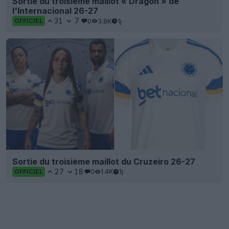
Sortie du troisième maillot « Dragon » de
l'Internacional 26-27
31
7
0
3.8K
1j
OFFICIEL
Sortie du troisième maillot du Cruzeiro 26-27
27
18
0
1.4K
1j
OFFICIEL