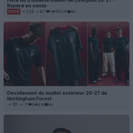
Repéré en vente
126
87
0
190.2K
8h
FUITE
Dévoilement du maillot extérieur 26-27 de
Nottingham Forest
30
7
0
8.1K
9h