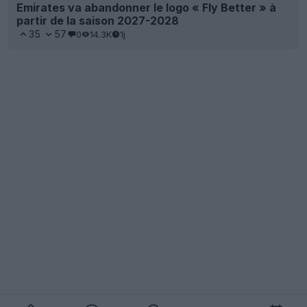
Emirates va abandonner le logo « Fly Better » à
partir de la saison 2027-2028
35
57
0
14.3K
1j