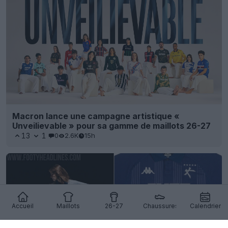
Macron lance une campagne artistique «
Unveilievable » pour sa gamme de maillots 26-27
13
1
0
2.6K
15h
Accueil
Maillots
26-27
Chaussures
Calendrier