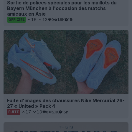
Sortie de polices spéciales pour les maillots du
Bayern München à l'occasion des matchs
amicaux en Asie
16
13
0
1.8K
11h
OFFICIEL
Fuite d'images des chaussures Nike Mercurial 26-
27 « United » Pack 4
17
13
0
5.1K
15h
FUITE