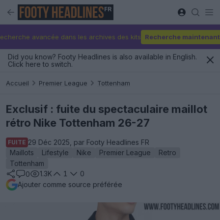
FR
echerche avancée dans les archives des kits
Recherche maintenant
Did you know? Footy Headlines is also available in English.
Click here to switch.
Accueil
Premier League
Tottenham
Exclusif : fuite du spectaculaire maillot
rétro Nike Tottenham 26-27
29 Déc 2025, par Footy Headlines FR
FUITE
Maillots
Lifestyle
Nike
Premier League
Retro
Tottenham
1.3K
1
0
0
Ajouter comme source préférée