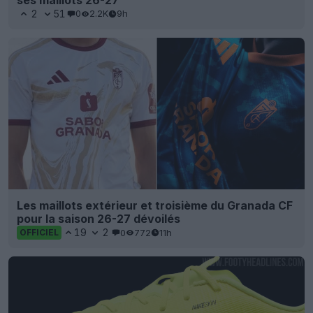
2
51
0
2.2K
9h
Les maillots extérieur et troisième du Granada CF
pour la saison 26-27 dévoilés
19
2
0
772
11h
OFFICIEL