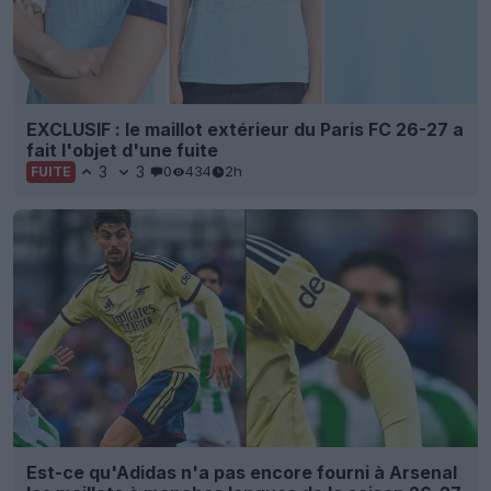
EXCLUSIF : le maillot extérieur du Paris FC 26-27 a
fait l'objet d'une fuite
3
3
0
434
2h
FUITE
Est-ce qu'Adidas n'a pas encore fourni à Arsenal