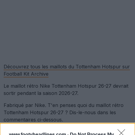
Découvrez tous les maillots du Tottenham Hotspur sur
Football Kit Archive
Le maillot rétro Nike Tottenham Hotspur 26-27 devrait
sortir pendant la saison 2026-27.
Fabriqué par Nike. T'en penses quoi du maillot rétro
Tottenham Hotspur 26-27 ? Dis-le-nous dans les
commentaires ci-dessous.
www.footyheadlines.com -
Do Not Process My