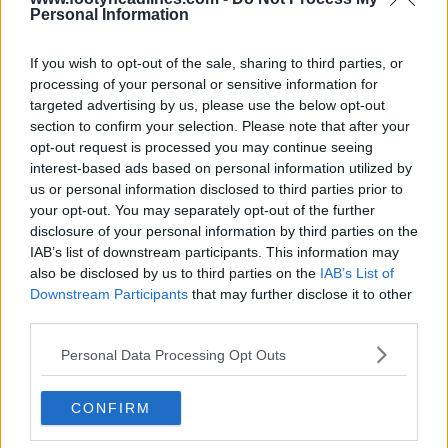
Personal Information
Afficher les commentaires
If you wish to opt-out of the sale, sharing to third parties, or
Maillots
Lifestyle
Nike
Premier League
Retro
processing of your personal or sensitive information for
Tottenham
targeted advertising by us, please use the below opt-out
Partager
section to confirm your selection. Please note that after your
opt-out request is processed you may continue seeing
interest-based ads based on personal information utilized by
us or personal information disclosed to third parties prior to
your opt-out. You may separately opt-out of the further
disclosure of your personal information by third parties on the
IAB’s list of downstream participants. This information may
also be disclosed by us to third parties on the
IAB’s List of
Downstream Participants
that may further disclose it to other
third parties.
Personal Data Processing Opt Outs
L'histoire des baskets - Archives des chaussures
CONFIRM
de foot
Sneaker Legacy
OFFICIEL