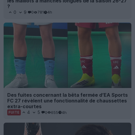
les maillots à manches longues de la saison 26-27
?
0
9
0
781
4h
Des fuites concernant la bêta fermée d’EA Sports
FC 27 révèlent une fonctionnalité de chaussettes
extra-courtes
4
5
0
655
4h
FUITE