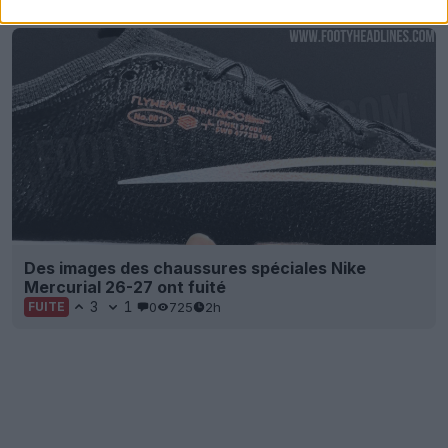
Des images des chaussures spéciales Nike
Mercurial 26-27 ont fuité
3
1
0
725
2h
FUITE