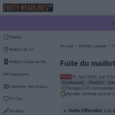
FR
Le 
Maillots
Accueil
Premier League
T
Maillots 26-27
Fuite du maillo
Maillots Coupe du Monde 2026
Chaussures
16 Juin 2026, par Foo
FUITE
Goalkeeper
Maillots
Nik
Calendrier des chaussures
Partager
0
commentair
Ajouter comme source p
FH Club
Fuite Officielle:
Les i
Modèles