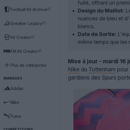
fuité, offrant un prem
Football Kit Archive
Design du Maillot:
Le
nuances de bleu et d'
Sneaker Legacy
blancs.
Date de Sortie:
L'équ
Kit Creator
même temps que les no
FM Kit Creator
Mise à jour - mardi 16 
Plus de catégories
Nike
du
Tottenham
pour 
gardiens des Spurs porte
MARQUES
Adidas
Nike
Puma
COMPÉTITIONS