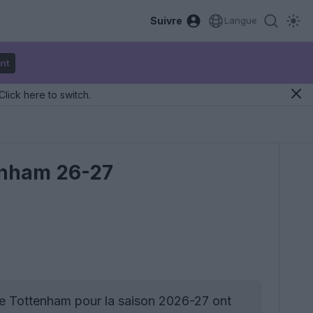
Suivre
Langue
nt
Click here to switch.
tenham 26-27
de Tottenham pour la saison 2026-27 ont