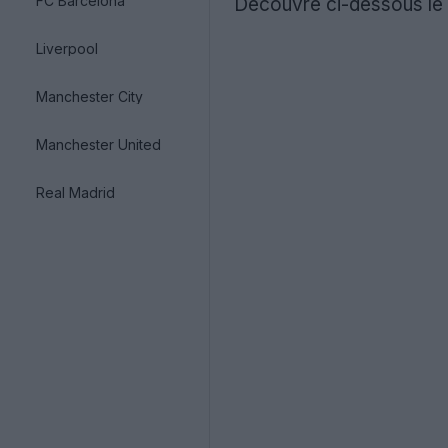
FC Barcelona
Découvre ci-dessous le 
Liverpool
Manchester City
Manchester United
Real Madrid