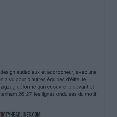
design audacieux et accrocheur, avec une
 a vu pour d’autres équipes d’élite, le
 zigzag déformé qui recouvre le devant et
tenham 26-27, les lignes ondulées du motif