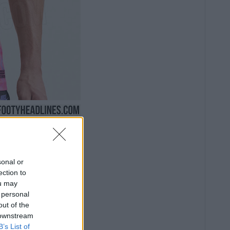
sonal or
ection to
ou may
 personal
out of the
 downstream
B’s List of