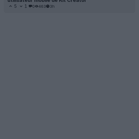
utilisateur mobile de Kit Creator
5
1
0
463
3h