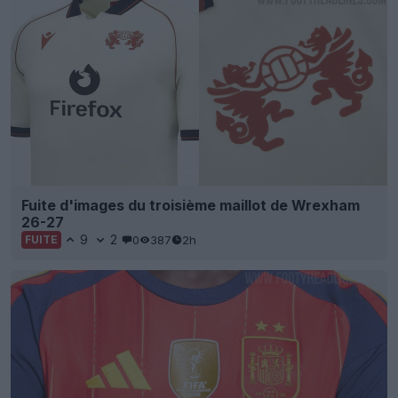
Fuite d'images du troisième maillot de Wrexham
26-27
9
2
0
387
2h
FUITE