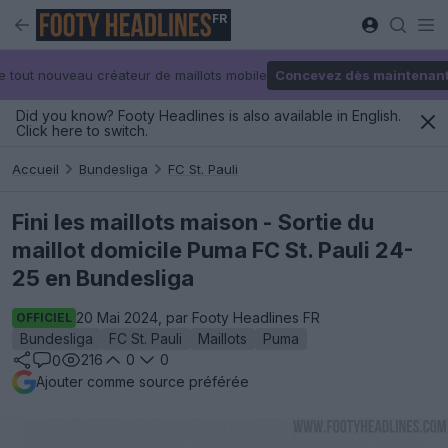
FR
e tout nouveau créateur de maillots mobile
Concevez dès maintenan
Did you know? Footy Headlines is also available in English.
Click here to switch.
Accueil
Bundesliga
FC St. Pauli
Fini les maillots maison - Sortie du
maillot domicile Puma FC St. Pauli 24-
25 en Bundesliga
20 Mai 2024, par Footy Headlines FR
OFFICIEL
Bundesliga
FC St. Pauli
Maillots
Puma
216
0
0
0
Ajouter comme source préférée