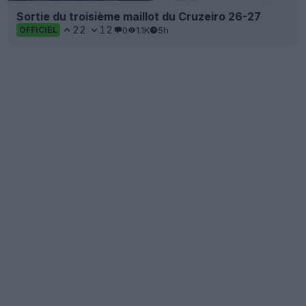
Sortie du troisième maillot du Cruzeiro 26-27
22
12
0
1.1K
5h
OFFICIEL