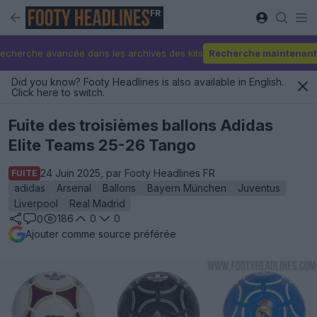
FR
echerche avancée dans les archives des kits
Recherche maintenant
Did you know? Footy Headlines is also available in English.
Click here to switch.
Fuite des troisièmes ballons Adidas
Elite Teams 25-26 Tango
24 Juin 2025, par Footy Headlines FR
FUITE
adidas
Arsenal
Ballons
Bayern München
Juventus
Liverpool
Real Madrid
186
0
0
0
Ajouter comme source préférée