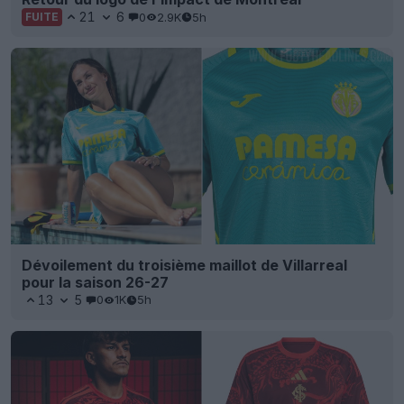
21
6
0
2.9K
5h
FUITE
Dévoilement du troisième maillot de Villarreal
pour la saison 26-27
13
5
0
1K
5h