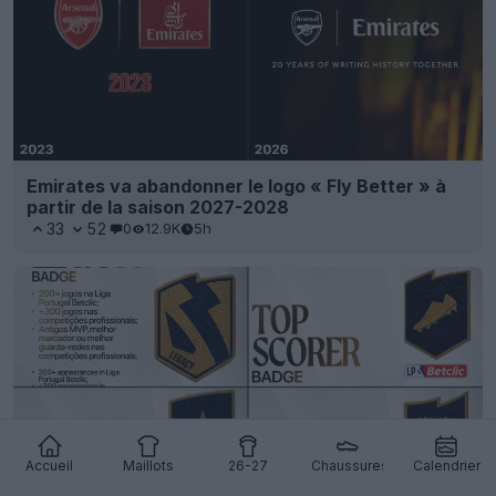
Emirates va abandonner le logo « Fly Better » à
partir de la saison 2027-2028
33
52
0
12.9K
5h
Accueil
Maillots
26-27
Chaussures
Calendrier