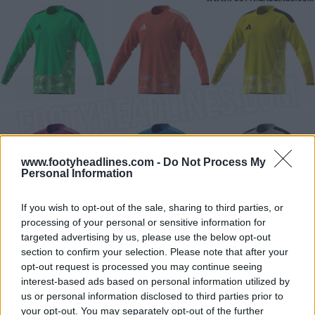
www.footyheadlines.com -
Do Not Process My
Personal Information
If you wish to opt-out of the sale, sharing to third parties, or
processing of your personal or sensitive information for
targeted advertising by us, please use the below opt-out
La couleur de base vert vif et le motif géométrique
section to confirm your selection. Please note that after your
dense et dispersé qui recouvre le devant du maillot
opt-out request is processed you may continue seeing
s’inspirent directement et clairement de l’emblématique
interest-based ads based on personal information utilized by
maillot de gardien de but de Liverpool de 1898 à 1891,
us or personal information disclosed to third parties prior to
your opt-out. You may separately opt-out of the further
très apprécié des fans.