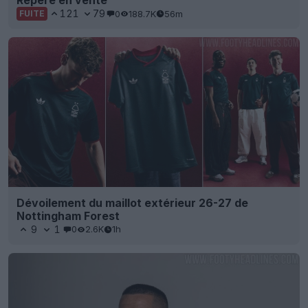
Repéré en vente
121
79
0
188.7K
56m
FUITE
Dévoilement du maillot extérieur 26-27 de
Nottingham Forest
9
1
0
2.6K
1h