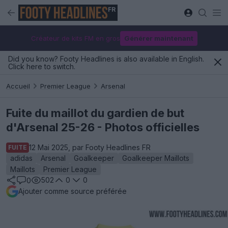
FR
Créateur de kits FM en gros
Générer maintenant
Did you know? Footy Headlines is also available in English.
Click here to switch.
Accueil
Premier League
Arsenal
Fuite du maillot du gardien de but
d'Arsenal 25-26 - Photos officielles
12 Mai 2025, par Footy Headlines FR
FUITE
adidas
Arsenal
Goalkeeper
Goalkeeper Maillots
Maillots
Premier League
502
0
0
0
Ajouter comme source préférée