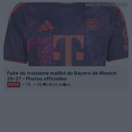
Fuite du troisième maillot du Bayern de Munich
26-27 – Photos officielles
78
46
0
100.1K
4h
FUITE