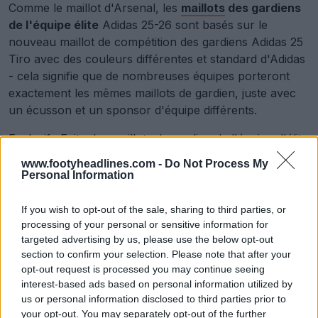
Comme le maillot d'Arsenal, les
maillots
des gardiens
de l'équipe élite
Adidas 25-26 sont basés sur le
nouveau maillot de compétition des gardiens Adidas 25
Tiro avec des couleurs différentes et standard d'Adidas
- cela signifie que de nombreuses équipes porteront
exactement les mêmes maillots de gardien, juste avec
un écusson et un sponsor d'équipe différents.
Exclusif : Fuite des maillots de gardien de l'équipe d'élite
Adidas 25-26
www.footyheadlines.com -
Do Not Process My
Personal Information
If you wish to opt-out of the sale, sharing to third parties, or
processing of your personal or sensitive information for
targeted advertising by us, please use the below opt-out
section to confirm your selection. Please note that after your
opt-out request is processed you may continue seeing
interest-based ads based on personal information utilized by
us or personal information disclosed to third parties prior to
your opt-out. You may separately opt-out of the further