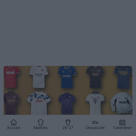
Accueil
Maillots
26-27
Chaussures
Calendrier