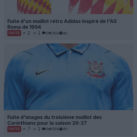
Fuite d'un maillot rétro Adidas inspiré de l'AS
Roma de 1994
2
1
0
300
4h
FUITE
Fuite d'images du troisième maillot des
Corinthians pour la saison 26-27
7
2
0
566
4h
FUITE