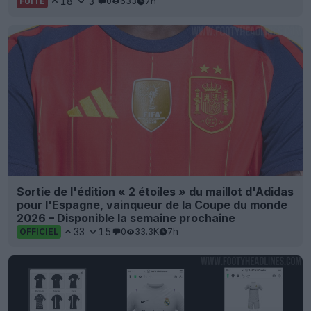
18
3
0
633
7h
FUITE
Sortie de l'édition « 2 étoiles » du maillot d'Adidas
pour l'Espagne, vainqueur de la Coupe du monde
2026 – Disponible la semaine prochaine
33
15
0
33.3K
7h
OFFICIEL