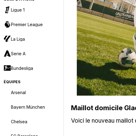
Ligue 1
Premier League
La Liga
Serie A
Bundesliga
ÉQUIPES
Arsenal
Maillot domicile G
Bayern München
Voici le nouveau maillo
Chelsea