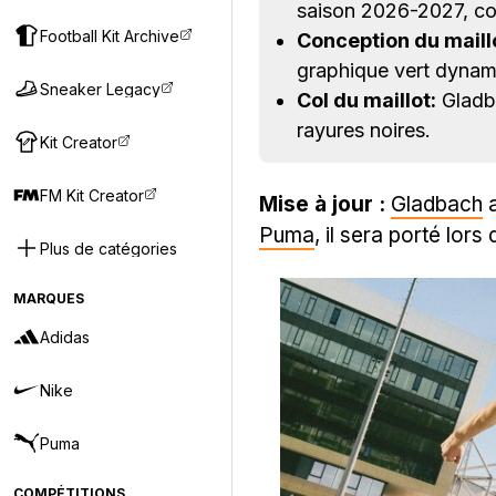
saison 2026-2027, c
Football Kit Archive
Conception du maill
graphique vert dynam
Sneaker Legacy
Col du maillot:
Gladba
rayures noires.
Kit Creator
FM Kit Creator
Mise à jour :
Gladbach
a
Puma
, il sera porté lors
Plus de catégories
MARQUES
Adidas
Nike
Puma
COMPÉTITIONS