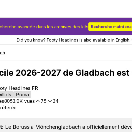
cherche avancée dans les archives des kits
Recherche maintena
Did you know? Footy Headlines is also available in English. 
ach
icile 2026-2027 de Gladbach est 
ooty Headlines FR
illots
Puma
es
53.9K
vues
75
34
référée
t:
Le Borussia Mönchengladbach a officiellement dévoi