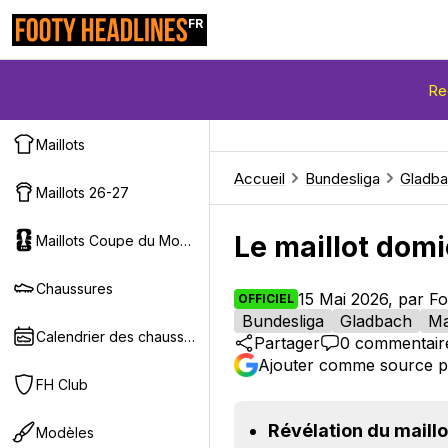
FR
Re
Maillots
Accueil
Bundesliga
Gladb
Maillots 26-27
Le maillot dom
Maillots Coupe du Monde 2026
Chaussures
15 Mai 2026, par F
OFFICIEL
Bundesliga
Gladbach
Ma
Calendrier des chaussures
Partager
0
commentair
Ajouter comme source p
FH Club
Révélation du maillo
Modèles