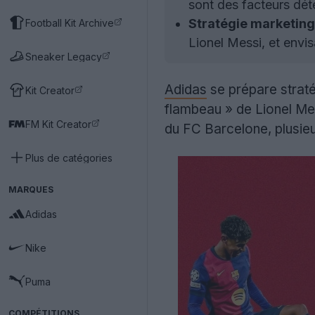
sont des facteurs dét
Stratégie marketing
Football Kit Archive
Lionel Messi, et env
Sneaker Legacy
Adidas
se prépare strat
Kit Creator
flambeau » de Lionel Me
FM Kit Creator
du FC Barcelone, plusieu
Plus de catégories
MARQUES
Adidas
Nike
Puma
COMPÉTITIONS