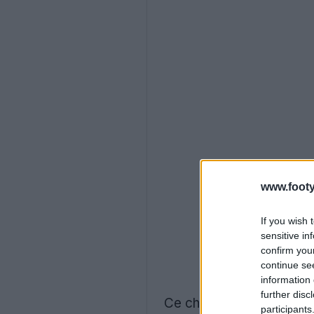
www.footy
If you wish 
sensitive in
confirm you
continue se
information 
further disc
Ce changement majeur es
participants