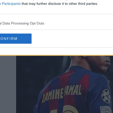
ite du maillot emblématique n° 10.
Participants
that may further disclose it to other third parties.
l Data Processing Opt Outs
CONFIRM