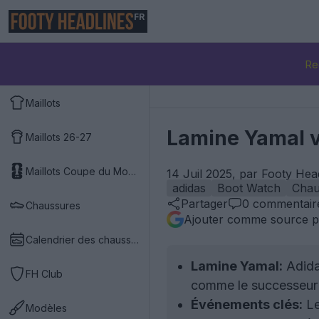
FR
Re
Maillots
Lamine Yamal v
Maillots 26-27
Maillots Coupe du Monde 2026
14 Juil 2025, par Footy Hea
adidas
Boot Watch
Chau
Partager
0
commentair
Chaussures
Ajouter comme source p
Calendrier des chaussures
Lamine Yamal:
Adidas
FH Club
comme le successeur 
Événements clés:
Le
Modèles