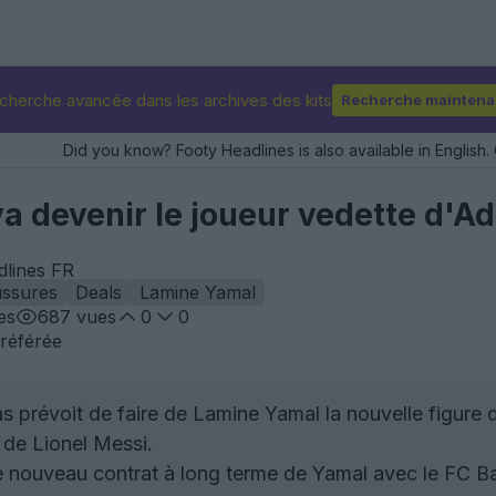
cherche avancée dans les archives des kits
Recherche maintena
Did you know? Footy Headlines is also available in English. 
a devenir le joueur vedette d'Ad
dlines FR
ssures
Deals
Lamine Yamal
es
687
vues
0
0
référée
 prévoit de faire de Lamine Yamal la nouvelle figure 
de Lionel Messi.
 nouveau contrat à long terme de Yamal avec le FC Bar