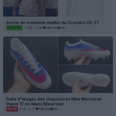
Sortie du troisième maillot du Cruzeiro 26-27
25
16
0
1.3K
11h
OFFICIEL
Fuite d'images des chaussures Nike Mercurial
Vapor 17 en blanc/bleu/rose
5
7
0
756
11h
FUITE