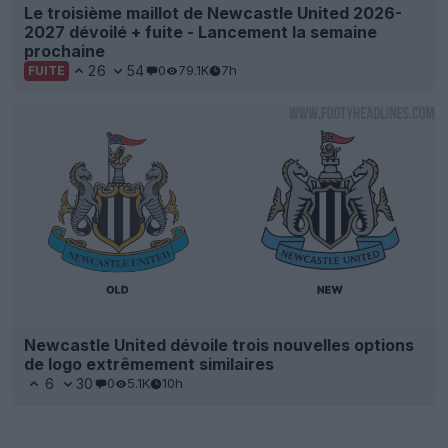
Le troisième maillot de Newcastle United 2026-
2027 dévoilé + fuite - Lancement la semaine
prochaine
26
54
0
79.1K
7h
FUITE
Newcastle United dévoile trois nouvelles options
de logo extrêmement similaires
6
30
0
5.1K
10h