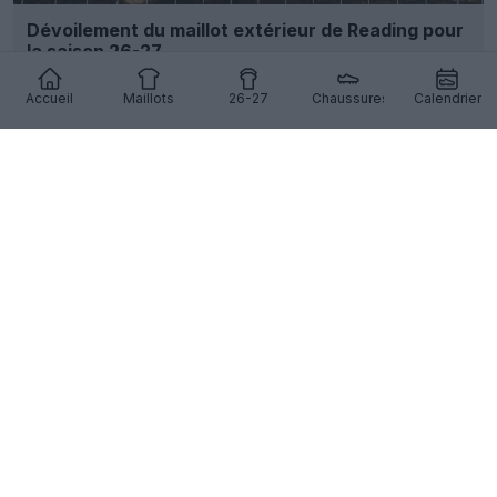
Dévoilement du maillot extérieur de Reading pour
la saison 26-27
11
8
0
590
12h
Accueil
Maillots
26-27
Chaussures
Calendrier
Fuite du maillot extérieur du Club América 26-27 –
Photos officielles
59
27
0
26.8K
14h
FUITE