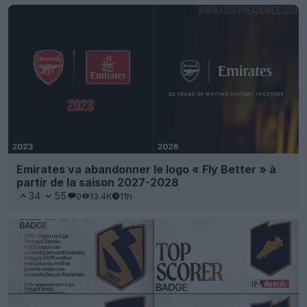
Emirates va abandonner le logo « Fly Better » à
partir de la saison 2027-2028
34
55
0
13.4K
11h