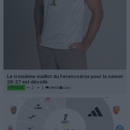
Le troisième maillot du Ferencváros pour la saison
26-27 est dévoilé
2
1
0
56
44m
OFFICIEL