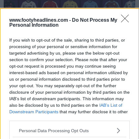
www.footyheadlines.com -
Do Not Process My
Personal Information
If you wish to opt-out of the sale, sharing to third parties, or
processing of your personal or sensitive information for
targeted advertising by us, please use the below opt-out
section to confirm your selection. Please note that after your
Générateur de kits FM en vrac - Génère des
opt-out request is processed you may continue seeing
maillots uniques en quelques secondes
interest-based ads based on personal information utilized by
FM Kit Creator
OFFICIEL
us or personal information disclosed to third parties prior to
your opt-out. You may separately opt-out of the further
disclosure of your personal information by third parties on the
IAB’s list of downstream participants. This information may
also be disclosed by us to third parties on the
IAB’s List of
Downstream Participants
that may further disclose it to other
third parties.
Personal Data Processing Opt Outs