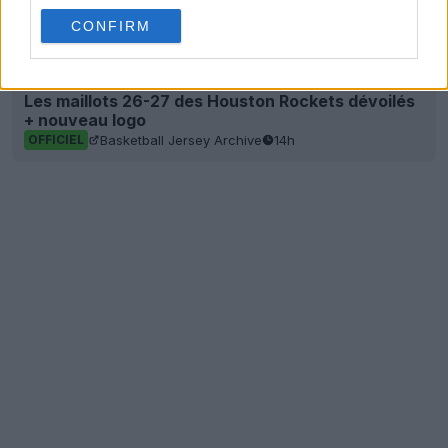
CONFIRM
Les maillots 26-27 des Houston Rockets dévoilés
+ nouveau logo
Basketball Jersey Archive
14h
OFFICIEL