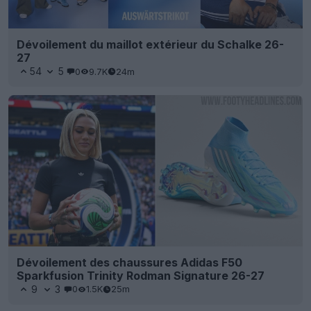
Dévoilement du maillot extérieur du Schalke 26-
27
54
5
0
9.7K
24m
Dévoilement des chaussures Adidas F50
Sparkfusion Trinity Rodman Signature 26-27
9
3
0
1.5K
25m