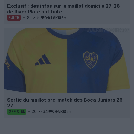
Exclusif : des infos sur le maillot domicile 27-28
de River Plate ont fuité
8
5
0
1.8K
6h
FUITE
Sortie du maillot pre-match des Boca Juniors 26-
27
30
34
0
5K
7h
OFFICIEL