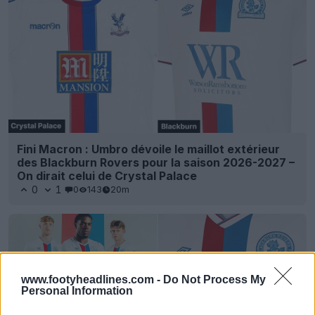
Fini Macron : Umbro dévoile le maillot extérieur
des Blackburn Rovers pour la saison 2026-2027 –
On dirait celui de Crystal Palace
0
1
0
143
20m
www.footyheadlines.com -
Do Not Process My
Personal Information