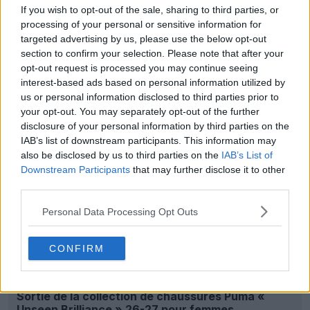
If you wish to opt-out of the sale, sharing to third parties, or
processing of your personal or sensitive information for
targeted advertising by us, please use the below opt-out
section to confirm your selection. Please note that after your
Dévoilement du maillot extérieur Umbro des
opt-out request is processed you may continue seeing
Blackburn Rovers pour la saison 26-27 – Fini
interest-based ads based on personal information utilized by
Macron
us or personal information disclosed to third parties prior to
2
0
0
268
21m
your opt-out. You may separately opt-out of the further
disclosure of your personal information by third parties on the
IAB’s list of downstream participants. This information may
also be disclosed by us to third parties on the
IAB’s List of
Downstream Participants
that may further disclose it to other
third parties.
Personal Data Processing Opt Outs
CONFIRM
Sortie de la collection de chaussures Puma «
Unseen Brilliance » 26-27 pour femmes