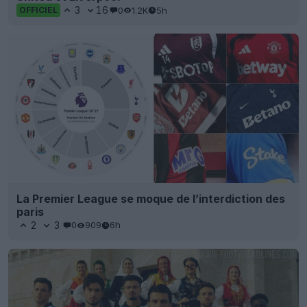
3
16
0
1.2K
5h
OFFICIEL
La Premier League se moque de l’interdiction des
paris
2
3
0
909
6h