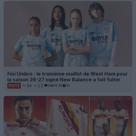
Fini Umbro : le troisième maillot de West Ham pour
la saison 26-27 signé New Balance a fait fuiter
34
12
0
10.1K
1h
FUITE