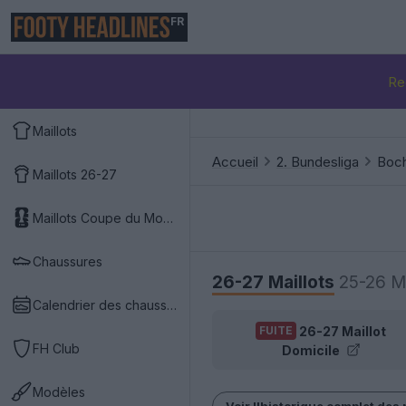
FR
Re
Maillots
Accueil
2. Bundesliga
Boc
Maillots 26-27
Maillots Coupe du Monde 2026
Chaussures
26-27 Maillots
25-26 Ma
Calendrier des chaussures
26-27 Maillot
FUITE
FH Club
Domicile
Modèles
Voir l'historique complet des