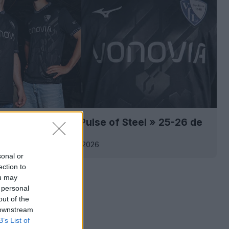
 maillot spécial « Pulse of Steel » 25-26 de
0
0
0
339
31 Jan 2026
sonal or
ection to
ou may
 personal
out of the
 downstream
B’s List of