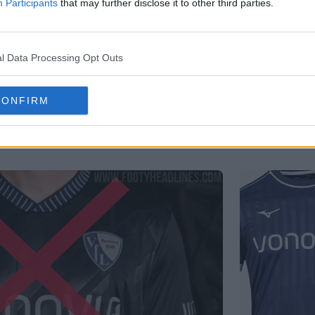
Participants
that may further disclose it to other third parties.
l Data Processing Opt Outs
CONFIRM