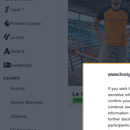
Ligue 1
Premier League
La Liga
Serie A
Bundesliga
www.footy
ÉQUIPES
Arsenal
If you wish 
Le troisième maillot
sensitive in
21
5
0
1.8K
OFFICIEL
confirm you
Bayern München
continue se
information 
Chelsea
further disc
participants