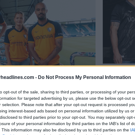
Sortie du
headlines.com -
Do Not Process My Personal Information
Bochum
OFFICIEL
to opt-out of the sale, sharing to third parties, or processing of your per
 de Bochum 26-27 dévoilé
formation for targeted advertising by us, please use the below opt-out s
8 Juil 2026
r selection. Please note that after your opt-out request is processed y
eing interest-based ads based on personal information utilized by us or
disclosed to third parties prior to your opt-out. You may separately opt-
losure of your personal information by third parties on the IAB’s list of
. This information may also be disclosed by us to third parties on the
IA