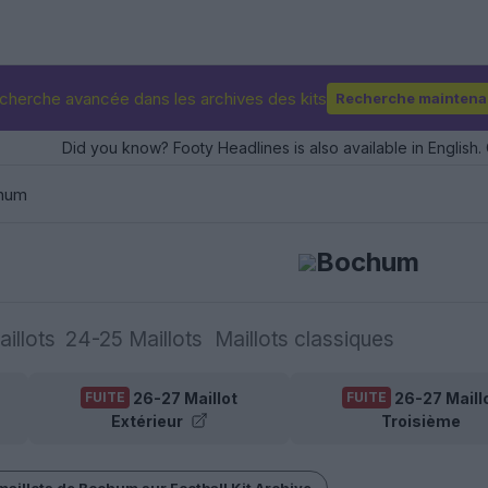
cherche avancée dans les archives des kits
Recherche maintena
Did you know? Footy Headlines is also available in English. 
hum
Bochum
illots
24-25 Maillots
Maillots classiques
26-27 Maillot
26-27 Maill
FUITE
FUITE
Extérieur
Troisième
 maillots de Bochum sur Football Kit Archive