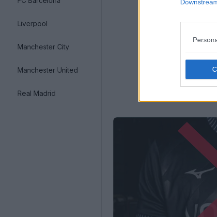
FC Barcelona
Downstream 
Liverpool
Persona
Manchester City
Manchester United
Real Madrid