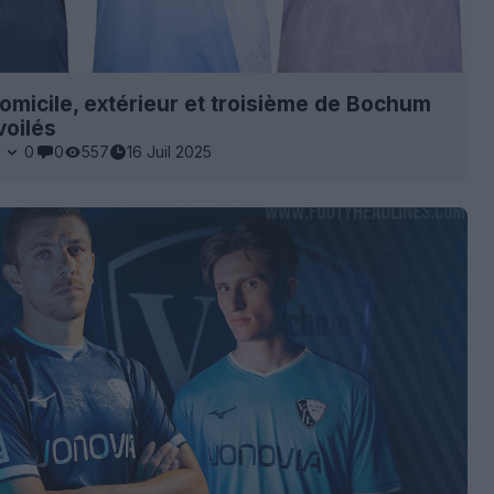
domicile, extérieur et troisième de Bochum
voilés
0
0
0
557
16 Juil 2025