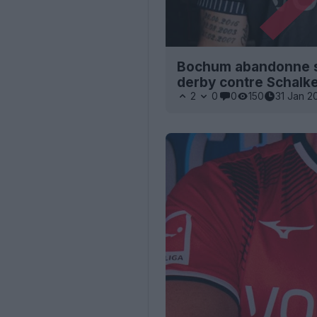
Bochum abandonne son
derby contre Schalke
2
0
0
150
31 Jan 2