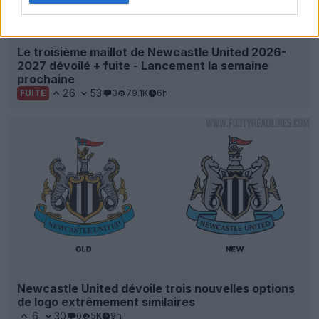
Le troisième maillot de Newcastle United 2026-
2027 dévoilé + fuite - Lancement la semaine
prochaine
26
53
0
79.1K
6h
FUITE
Newcastle United dévoile trois nouvelles options
de logo extrêmement similaires
6
30
0
5K
9h