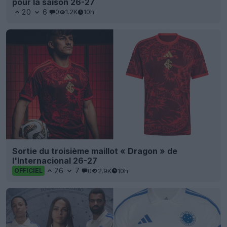
pour la saison 26-27
20
6
0
1.2K
10h
Sortie du troisième maillot « Dragon » de
l'Internacional 26-27
26
7
0
2.9K
10h
OFFICIEL