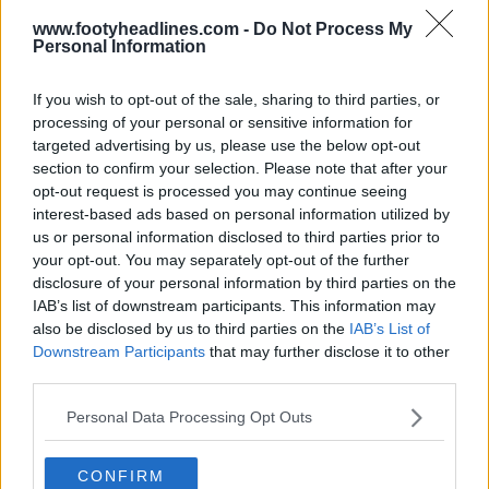
www.footyheadlines.com -
Do Not Process My
Personal Information
If you wish to opt-out of the sale, sharing to third parties, or
processing of your personal or sensitive information for
targeted advertising by us, please use the below opt-out
section to confirm your selection. Please note that after your
opt-out request is processed you may continue seeing
Bataille des équipementiers des maillots de la
interest-based ads based on personal information utilized by
Ligue 1 2026-2027 : Adidas largement en tête, 9
us or personal information disclosed to third parties prior to
marques se partagent 18 clubs
your opt-out. You may separately opt-out of the further
3
0
0
805
5h
disclosure of your personal information by third parties on the
IAB’s list of downstream participants. This information may
also be disclosed by us to third parties on the
IAB’s List of
Downstream Participants
that may further disclose it to other
third parties.
Personal Data Processing Opt Outs
CONFIRM