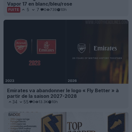
Vapor 17 en blanc/bleu/rose
5
7
0
739
10h
FUITE
Emirates va abandonner le logo « Fly Better » à
partir de la saison 2027-2028
34
55
0
13.3K
10h