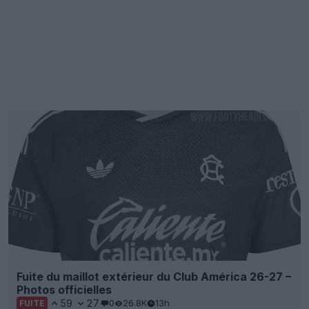
Fuite du maillot extérieur du Club América 26-27 –
Photos officielles
59
27
0
26.8K
13h
FUITE