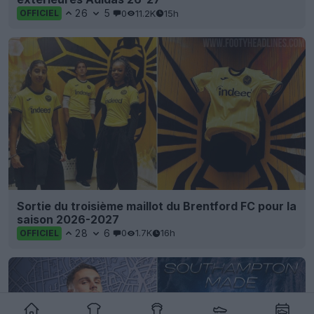
26
5
0
11.2K
15h
OFFICIEL
Sortie du troisième maillot du Brentford FC pour la
saison 2026-2027
28
6
0
1.7K
16h
OFFICIEL