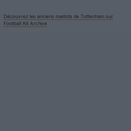
Découvrez les anciens maillots de Tottenham sur
Football Kit Archive