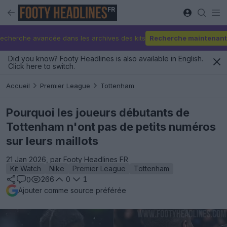
FR
echerche avancée dans les archives des kits
Recherche maintenant
Did you know? Footy Headlines is also available in English.
Click here to switch.
Accueil
Premier League
Tottenham
Pourquoi les joueurs débutants de
Tottenham n'ont pas de petits numéros
sur leurs maillots
21 Jan 2026, par Footy Headlines FR
Kit Watch
Nike
Premier League
Tottenham
266
0
1
0
Ajouter comme source préférée