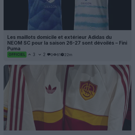
Les maillots domicile et extérieur Adidas du
NEOM SC pour la saison 26-27 sont dévoilés – Fini
Puma
3
2
0
61
22m
OFFICIEL