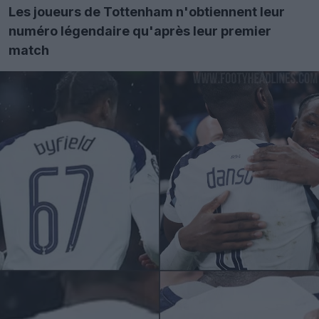
Les joueurs de Tottenham n'obtiennent leur
numéro légendaire qu'après leur premier
match