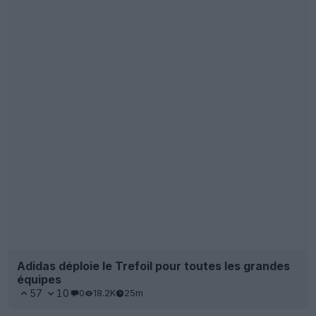
Adidas déploie le Trefoil pour toutes les grandes
équipes
57
10
0
18.2K
25m