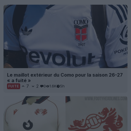
Le maillot extérieur du Como pour la saison 26-27
« a fuité »
7
2
0
1.6K
5h
FUITE