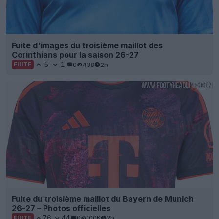
Fuite d'images du troisième maillot des
Corinthians pour la saison 26-27
5
1
0
438
2h
FUITE
Fuite du troisième maillot du Bayern de Munich
26-27 – Photos officielles
76
44
0
100K
2h
FUITE