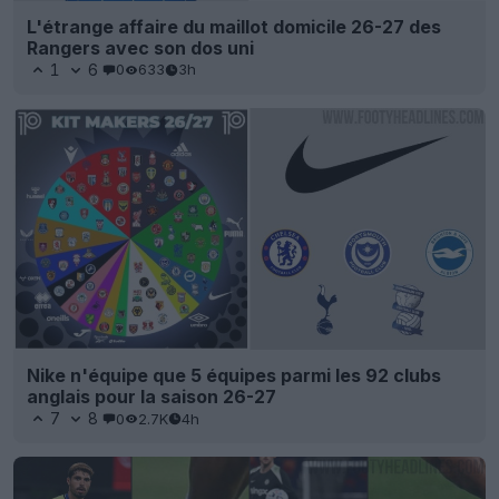
L'étrange affaire du maillot domicile 26-27 des
Rangers avec son dos uni
1
6
0
633
3h
Nike n'équipe que 5 équipes parmi les 92 clubs
anglais pour la saison 26-27
7
8
0
2.7K
4h