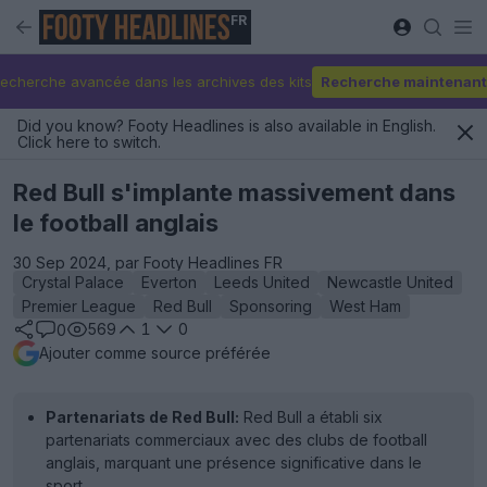
FR
echerche avancée dans les archives des kits
Recherche maintenant
Did you know? Footy Headlines is also available in English.
Click here to switch.
Red Bull s'implante massivement dans
le football anglais
30 Sep 2024, par Footy Headlines FR
Crystal Palace
Everton
Leeds United
Newcastle United
Premier League
Red Bull
Sponsoring
West Ham
569
1
0
0
Ajouter comme source préférée
Partenariats de Red Bull:
Red Bull a établi six
partenariats commerciaux avec des clubs de football
anglais, marquant une présence significative dans le
sport.