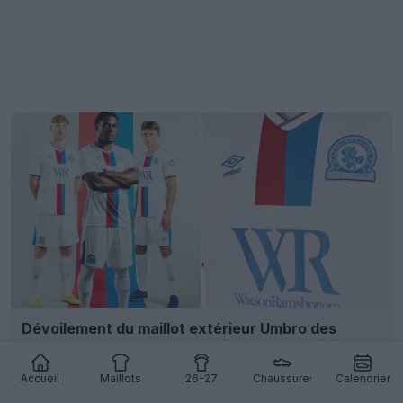
Dévoilement du maillot extérieur Umbro des
Blackburn Rovers pour la saison 26-27 – Fini
Macron
Accueil
Maillots
26-27
Chaussures
Calendrier
20
4
0
1.2K
9h