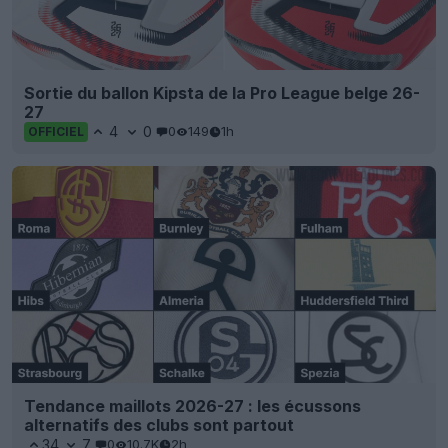
Sortie du ballon Kipsta de la Pro League belge 26-
27
4
0
0
149
1h
OFFICIEL
Tendance maillots 2026-27 : les écussons
alternatifs des clubs sont partout
34
7
0
10.7K
2h