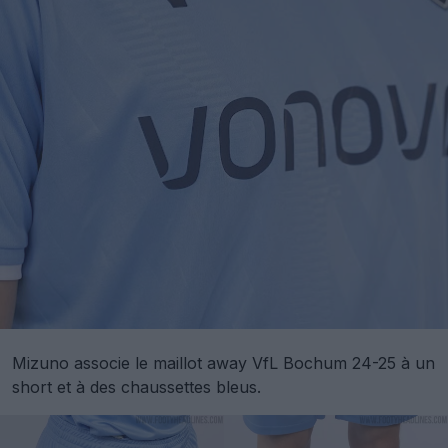
Mizuno associe le maillot away VfL Bochum 24-25 à un
short et à des chaussettes bleus.