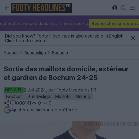
FR
echerche avancée dans les archives des kits
Recherche maintenant
Did you know? Footy Headlines is also available in English.
Click here to switch.
Accueil
Bundesliga
Bochum
Sortie des maillots domicile, extérieur
et gardien de Bochum 24-25
2 Juil 2024, par Footy Headlines FR
OFFICIEL
Bochum
Bundesliga
Maillots
Mizuno
141
0
0
0
Ajouter comme source préférée