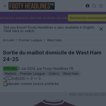
FR
echerche avancée dans les archives des kits
Recherche maintenant
Did you know? Footy Headlines is also available in English.
Click here to switch.
Accueil
Premier League
West Ham
Sortie du maillot domicile de West Ham
24-25
3 Juil 2024, par Footy Headlines FR
OFFICIEL
Maillots
Premier League
Umbro
West Ham
230
0
0
0
Ajouter comme source préférée