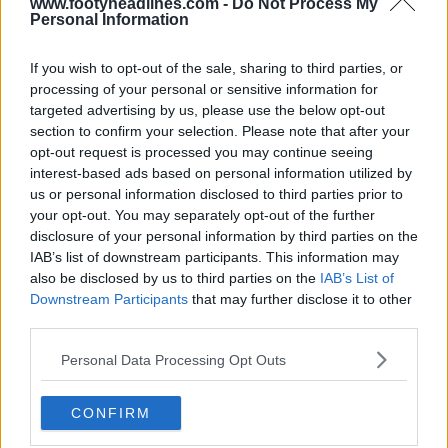
3
0
0
195
9m
www.footyheadlines.com -
Do Not Process My
Personal Information
If you wish to opt-out of the sale, sharing to third parties, or
processing of your personal or sensitive information for
targeted advertising by us, please use the below opt-out
section to confirm your selection. Please note that after your
opt-out request is processed you may continue seeing
interest-based ads based on personal information utilized by
us or personal information disclosed to third parties prior to
your opt-out. You may separately opt-out of the further
disclosure of your personal information by third parties on the
IAB’s list of downstream participants. This information may
Sortie du troisième maillot Adidas du Lecce 26-27
also be disclosed by us to third parties on the
IAB’s List of
- Fin des maillots créés en interne
Downstream Participants
that may further disclose it to other
1
1
0
435
1h
OFFICIEL
third parties.
Personal Data Processing Opt Outs
CONFIRM