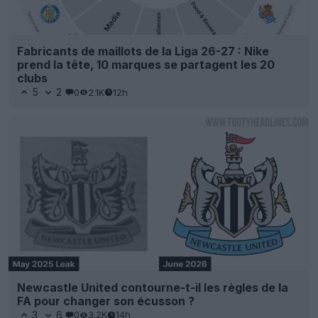
Fabricants de maillots de la Liga 26-27 : Nike
prend la tête, 10 marques se partagent les 20
clubs
5
2
0
2.1K
12h
Newcastle United contourne-t-il les règles de la
FA pour changer son écusson ?
3
6
0
3.2K
14h