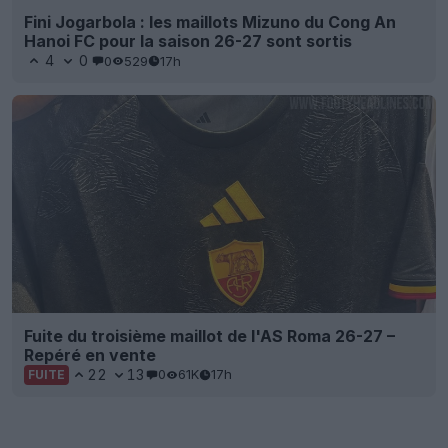
Fini Jogarbola : les maillots Mizuno du Cong An
Hanoi FC pour la saison 26-27 sont sortis
4
0
0
529
17h
Fuite du troisième maillot de l'AS Roma 26-27 –
Repéré en vente
22
13
0
61K
17h
FUITE