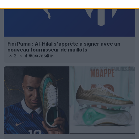
Fini Puma : Al-Hilal s'apprête à signer avec un
nouveau fournisseur de maillots
3
4
0
765
1h