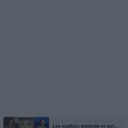
Les maillots domicile et extérieur du 120e anniversaire de Boca Juniors 2015-2016 dévoilés