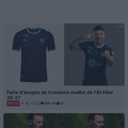
Fuite d'images du troisième maillot de l'Al-Hilal
26-27
8
15
0
1.4K
4h
FUITE