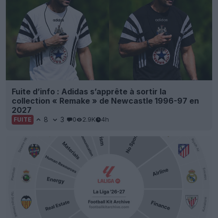
Fuite d’info : Adidas s’apprête à sortir la
collection « Remake » de Newcastle 1996-97 en
2027
8
3
0
2.9K
4h
FUITE