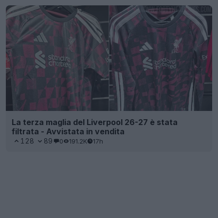
La terza maglia del Liverpool 26-27 è stata
filtrata - Avvistata in vendita
128
89
0
191.2K
17h