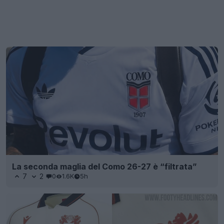
La seconda maglia del Como 26-27 è “filtrata”
7
2
0
1.6K
5h