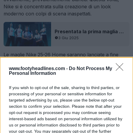
Nike si è concentrata sulla creazione di un look
moderno con colpi di scena inaspettati.
Presentata la prima maglia del Tottenham 25-26
3 Giu 2025
Le maglie Nike 25-26 Home saranno lanciate a fine
maggio, inizio giugno.
www.footyheadlines.com -
Do Not Process My
Personal Information
Ti piacciono le 3 maglie Nike 25-26? Commenta qui
sotto.
If you wish to opt-out of the sale, sharing to third parties, or
processing of your personal or sensitive information for
targeted advertising by us, please use the below opt-out
Mostra commenti
section to confirm your selection. Please note that after your
opt-out request is processed you may continue seeing
Chelsea
Inter Milan
Nike
Tottenham
interest-based ads based on personal information utilized by
Condividi
us or personal information disclosed to third parties prior to
your opt-out. You may separately opt-out of the further