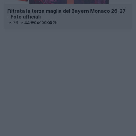
Filtrata la terza maglia del Bayern Monaco 26-27
- Foto ufficiali
76
44
0
100K
2h