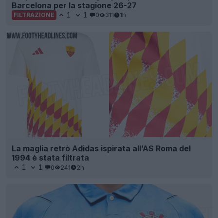
Barcelona per la stagione 26-27
1
1
0
311
1h
FILTRAZIONE
La maglia retrò Adidas ispirata all’AS Roma del
1994 è stata filtrata
1
1
0
241
2h