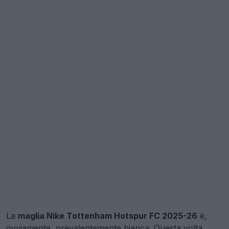
La
maglia Nike Tottenham Hotspur FC 2025-26
è,
ovviamente, prevalentemente bianca. Questa volta,