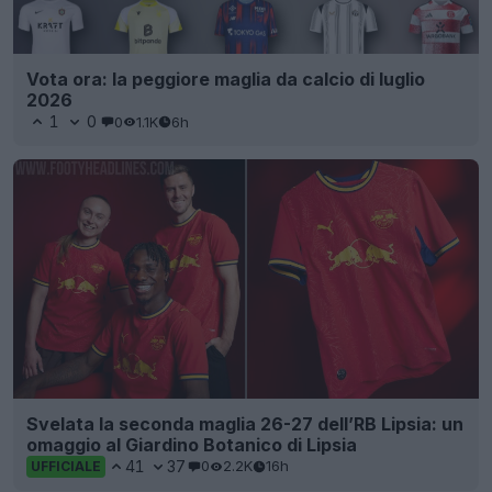
Vota ora: la peggiore maglia da calcio di luglio
2026
1
0
0
1.1K
6h
Svelata la seconda maglia 26-27 dell’RB Lipsia: un
omaggio al Giardino Botanico di Lipsia
41
37
0
2.2K
16h
UFFICIALE