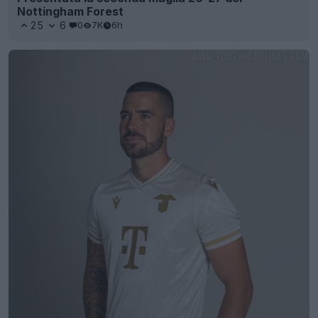
Nottingham Forest
25
6
0
7K
6h