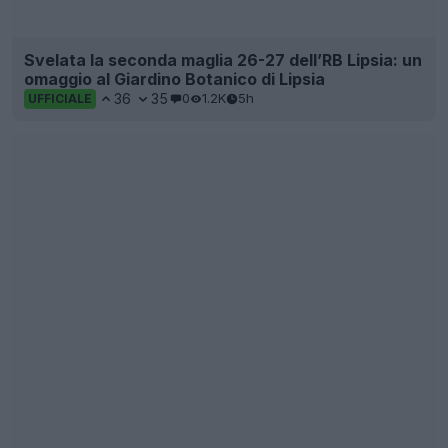
Svelata la seconda maglia 26-27 dell’RB Lipsia: un
omaggio al Giardino Botanico di Lipsia
36
35
0
1.2K
5h
UFFICIALE