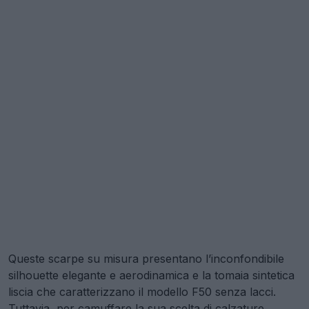
Queste scarpe su misura presentano l’inconfondibile
silhouette elegante e aerodinamica e la tomaia sintetica
liscia che caratterizzano il modello F50 senza lacci.
Tuttavia, per camuffare la sua scelta di calzature,