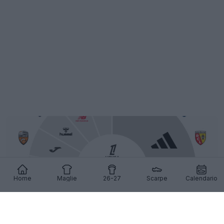
Home
Maglie
26-27
Scarpe
Calendario