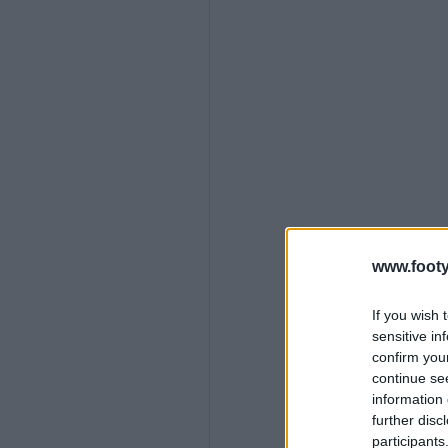
www.footy
If you wish 
sensitive in
confirm you
continue se
information 
further disc
participants