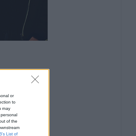
sonal or
ection to
ou may
 personal
out of the
 downstream
B’s List of