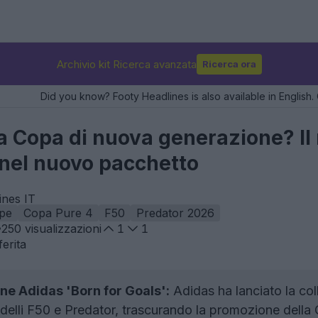
Archivio kit Ricerca avanzata
Ricerca ora
Did you know? Footy Headlines is also available in English. 
la Copa di nuova generazione? I
 nel nuovo pacchetto
ines IT
pe
Copa Pure 4
F50
Predator 2026
250
visualizzazioni
1
1
erita
one Adidas 'Born for Goals':
Adidas ha lanciato la col
delli F50 e Predator, trascurando la promozione della