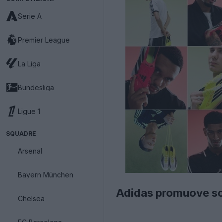
Serie A
Premier League
La Liga
Bundesliga
Ligue 1
SQUADRE
Arsenal
Bayern München
Adidas promuove sol
Chelsea