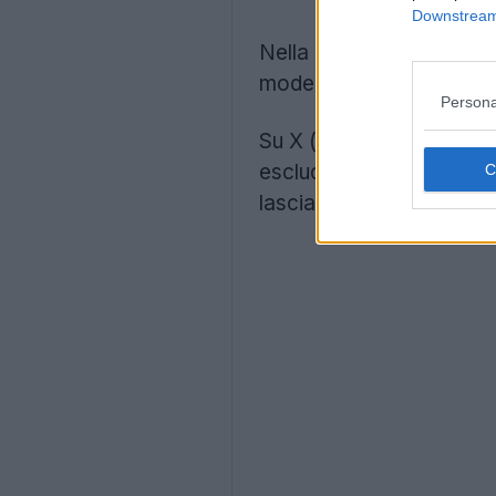
Downstream 
Nella campagna di lancio
modelli più importanti de
Persona
Su X (ex Twitter) e Insta
escludendo completament
lasciando fuori dalla con