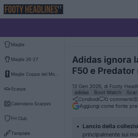
IT
Maglie
Adidas ignora 
Maglie 26-27
F50 e Predator
Maglie Coppa del Mondo 2026
13 Gen 2026, di Footy Headl
Scarpe
adidas
Boot Watch
Scar
Condividi
0
commenti
Calendario Scarpini
Aggiungi come fonte pref
FH Club
Lancio della collezi
Template
principalmente sui mo