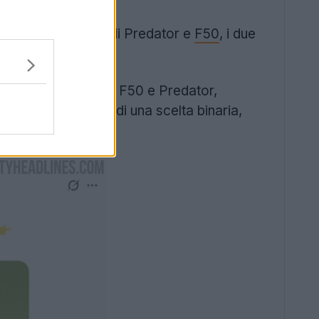
lla comunicazione di Predator e
F50
, i due
archio mostrano solo F50 e Predator,
o una narrazione di una scelta binaria,