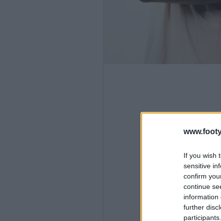
www.footy
If you wish 
sensitive in
confirm you
continue se
information 
further disc
participants