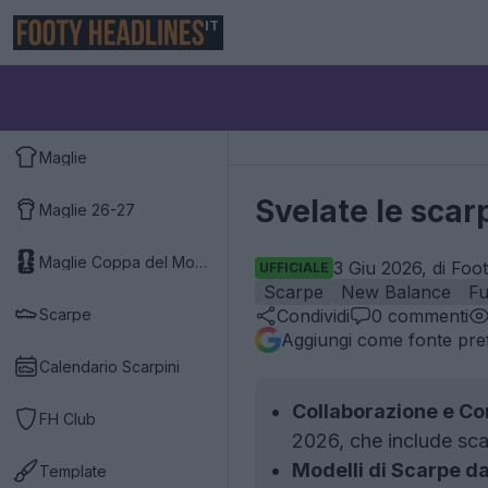
IT
Maglie
Svelate le scar
Maglie 26-27
Maglie Coppa del Mondo 2026
3 Giu 2026, di Foo
UFFICIALE
Scarpe
New Balance
F
Scarpe
Condividi
0
commenti
Aggiungi come fonte pref
Calendario Scarpini
Collaborazione e Co
FH Club
2026, che include sca
Modelli di Scarpe da
Template