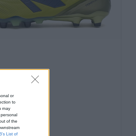
sonal or
ection to
ou may
 personal
out of the
 downstream
B’s List of