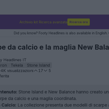
Archivio kit Ricerca avanzata
Ricerca ora
Did you know? Footy Headlines is also available in English. 
pe da calcio e la maglia New Bal
ty Headlines IT
uron
Tekela
Stone Island
4K
visualizzazioni
17
5
erita
ntenuto:
Stone Island e New Balance hanno creato una c
rpe da calcio e una maglia coordinata.
 Calcio:
La collezione presenta due modelli di scarpe ad