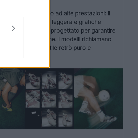
di scarpe da calcio ad alte prestazioni: il
nopezzo, una suola leggera e grafiche
la
Elite Low FG v5, progettato per garantire
a cromata sul tallone. I modelli richiamano
 piuttosto che uno stile retrò puro e