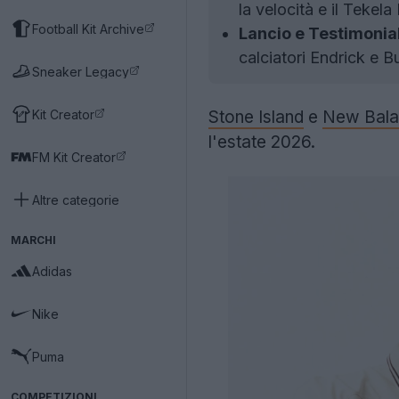
la velocità e il Tekel
Football Kit Archive
Lancio e Testimonial
calciatori Endrick e 
Sneaker Legacy
Kit Creator
Stone Island
e
New Bala
l'estate 2026.
FM Kit Creator
Altre categorie
MARCHI
Adidas
Nike
Puma
COMPETIZIONI