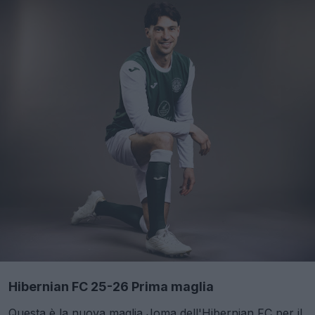
Hibernian FC 25-26 Prima maglia
Questa è la nuova maglia Joma dell'Hibernian FC per il