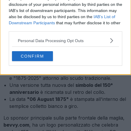
disclosure of your personal information by third parties on the
IAB’s list of downstream participants. This information may
also be disclosed by us to third parties on the
IAB’s List of
Downstream Participants
that may further disclose it to other
third parties.
Personal Data Processing Opt Outs
CONFIRM
Un distintivo speciale per il 150° anniversario
è
ben visibile sul lato sinistro del petto. Il distintivo ha la
scritta "150 YEARS", "HIBERNIAN", "EDINBURGH"
e "1875-2025" attorno allo scudo tradizionale.
Una versione tutta nuova del
simbolo del 150°
anniversario
è ricamata sul retro del collo.
La data
"06 August 1875"
è stampata all'interno del
semplice colletto bianco a giro.
Lo sponsor principale sulla parte frontale della maglia,
bevvy.com
, ha un logo personalizzato che celebra