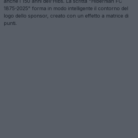
anche i 150 anni dell'Hibs. La scritta "Hibernian FC
1875-2025" forma in modo intelligente il contorno del
logo dello sponsor, creato con un effetto a matrice di
punti.