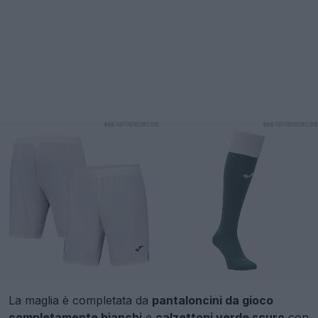
La maglia è completata da
pantaloncini da gioco
completamente bianchi
e
calzettoni verde scuro
con