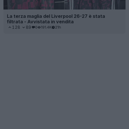
La terza maglia del Liverpool 26-27 è stata
filtrata - Avvistata in vendita
128
89
0
191.4K
21h