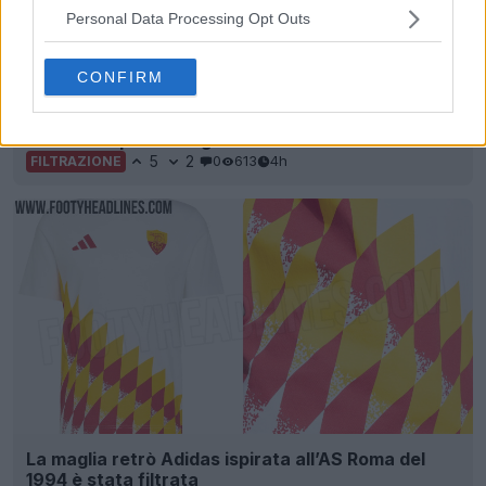
Personal Data Processing Opt Outs
CONFIRM
Trapelata la terza maglia pre-partita dell’FC
Barcelona per la stagione 26-27
5
2
0
613
4h
FILTRAZIONE
La maglia retrò Adidas ispirata all’AS Roma del
1994 è stata filtrata