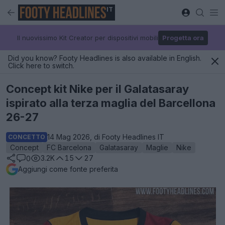
IT
Il nuovissimo Kit Creator per dispositivi mobili
Progetta ora
Did you know? Footy Headlines is also available in English.
Click here to switch.
Concept kit Nike per il Galatasaray
ispirato alla terza maglia del Barcellona
26-27
14 Mag 2026, di Footy Headlines IT
CONCETTO
Concept
FC Barcelona
Galatasaray
Maglie
Nike
3.2K
15
27
0
Aggiungi come fonte preferita