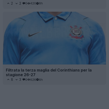
2
2
0
420
6h
Filtrata la terza maglia del Corinthians per la
stagione 26-27
8
3
0
626
6h