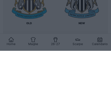
Il Newcastle United svela tre nuove opzioni di
logo, estremamente simili tra loro
Home
Maglie
26-27
Scarpe
Calendario
10
52
0
9K
1g