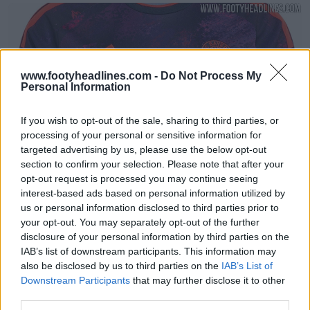
www.footyheadlines.com -
Do Not Process My
Personal Information
If you wish to opt-out of the sale, sharing to third parties, or
processing of your personal or sensitive information for
targeted advertising by us, please use the below opt-out
section to confirm your selection. Please note that after your
La terza maglia del Bayern München 26-27 è
opt-out request is processed you may continue seeing
stata filtrata - Foto ufficiali
interest-based ads based on personal information utilized by
78
46
0
100.3K
29m
us or personal information disclosed to third parties prior to
your opt-out. You may separately opt-out of the further
disclosure of your personal information by third parties on the
IAB’s list of downstream participants. This information may
also be disclosed by us to third parties on the
IAB’s List of
Downstream Participants
that may further disclose it to other
third parties.