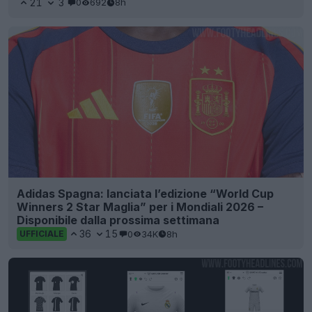
21
3
0
692
8h
Adidas Spagna: lanciata l’edizione “World Cup
Winners 2 Star Maglia” per i Mondiali 2026 –
Disponibile dalla prossima settimana
36
15
0
34K
8h
UFFICIALE