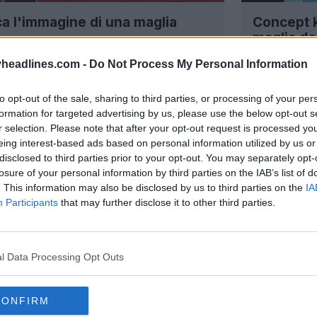
ca l'immagine di una maglia
Concept ki
maglia de
 2026
CONCETTO
headlines.com -
Do Not Process My Personal Information
to opt-out of the sale, sharing to third parties, or processing of your per
formation for targeted advertising by us, please use the below opt-out s
r selection. Please note that after your opt-out request is processed y
eing interest-based ads based on personal information utilized by us or
disclosed to third parties prior to your opt-out. You may separately opt-
losure of your personal information by third parties on the IAB’s list of
. This information may also be disclosed by us to third parties on the
IA
Participants
that may further disclose it to other third parties.
l Data Processing Opt Outs
speciale retrò del Galatasaray
Speciale: 
CONFIRM
Omaggio a