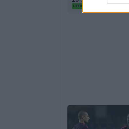
61
33
0
9.
UFFICIALE