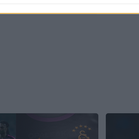
23
12
7K
4 Mar 2026