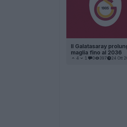
Il Galatasaray prolu
maglia fino al 2036
4
1
0
397
24 Ott 