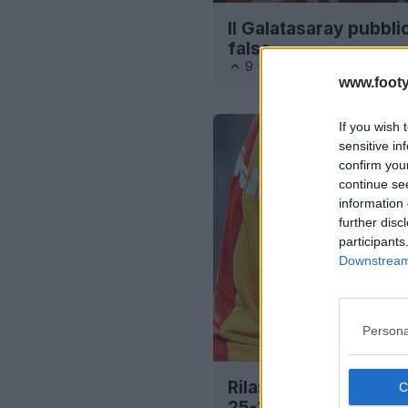
Il Galatasaray pubbli
falsa
9
15
0
3.4K
14 Mag
www.footy
If you wish 
sensitive in
confirm you
continue se
information 
further disc
participants
Downstream 
Persona
Rilasciata la maglia 
25-26