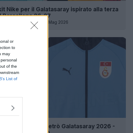
t Nike per il Galatasaray ispirato alla terza
l Barcellona 26-27
15
27
0
3.2K
14 Mag 2026
sonal or
ection to
ou may
 personal
out of the
 downstream
B’s List of
filtrata la giacca retrò Galatasaray 2026 -
gli anni '70 e '80