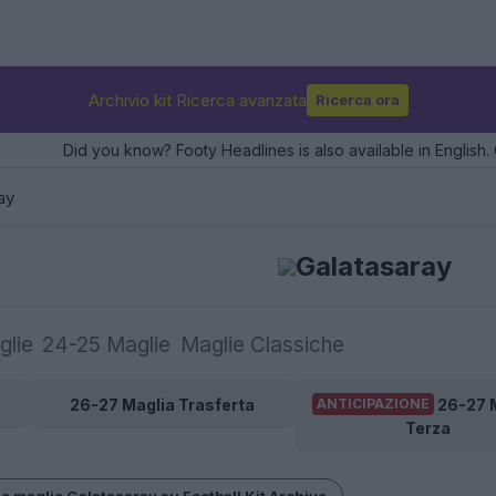
Archivio kit Ricerca avanzata
Ricerca ora
Did you know? Footy Headlines is also available in English. 
ay
Galatasaray
glie
24-25 Maglie
Maglie Classiche
26-27 Maglia Trasferta
26-27 
ANTICIPAZIONE
Terza
le maglie Galatasaray su Football Kit Archive