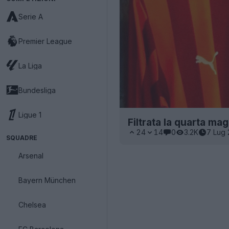
Serie A
Premier League
La Liga
Bundesliga
Ligue 1
Filtrata la quarta ma
24
14
0
3.2K
7 Lug
SQUADRE
Arsenal
Bayern München
Chelsea