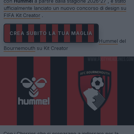
con
Hummel
a partire dalla stagione 2026-27
,
è stato
ufficialmente lanciato un nuovo concorso di design su
FIFA Kit Creator
.
CREA SUBITO LA TUA MAGLIA
Hummel
del
Bournemouth
su Kit Creator
Con i Cherries che si preparano a indossare per la