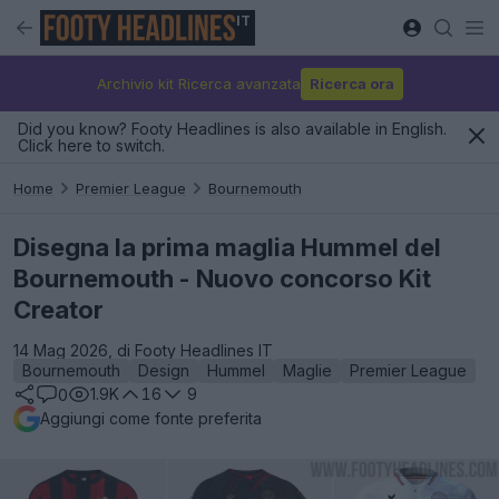
IT
Archivio kit Ricerca avanzata
Ricerca ora
Did you know? Footy Headlines is also available in English.
Click here to switch.
Home
Premier League
Bournemouth
Disegna la prima maglia Hummel del
Bournemouth - Nuovo concorso Kit
Creator
14 Mag 2026, di Footy Headlines IT
Bournemouth
Design
Hummel
Maglie
Premier League
1.9K
16
9
0
Aggiungi come fonte preferita