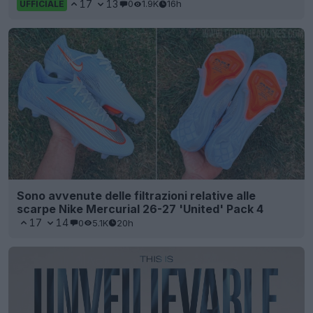
17
13
0
1.9K
16h
UFFICIALE
Sono avvenute delle filtrazioni relative alle
scarpe Nike Mercurial 26-27 'United' Pack 4
17
14
0
5.1K
20h