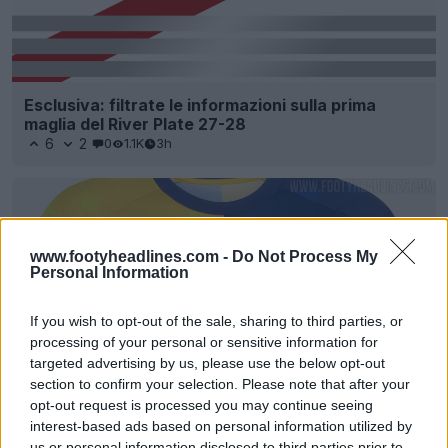
Esclusiva: filtrate le informazioni sulla prima
maglia del River Plate 27-28
6
2
0
1.1K
3h
www.footyheadlines.com -
Do Not Process My
Personal Information
If you wish to opt-out of the sale, sharing to third parties, or
processing of your personal or sensitive information for
targeted advertising by us, please use the below opt-out
section to confirm your selection. Please note that after your
opt-out request is processed you may continue seeing
Presentata la maglia pre-partita del Boca Juniors
interest-based ads based on personal information utilized by
26-27
us or personal information disclosed to third parties prior to