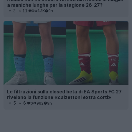
a maniche lunghe per la stagione 26-27?
3
11
0
1.3K
9h
Le filtrazioni sulla closed beta di EA Sports FC 27
rivelano la funzione «calzettoni extra corti»
5
6
0
962
9h