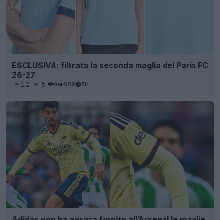
ESCLUSIVA: filtrata la seconda maglia del Paris FC
26-27
12
5
0
889
7h
Adidas non ha ancora fornito all’Arsenal le maglie