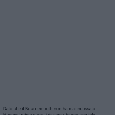
Dato che il Bournemouth non ha mai indossato
Hummel prima d'ora, i designer hanno una tela