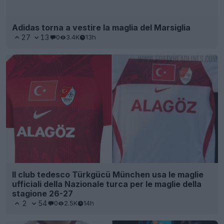
Adidas torna a vestire la maglia del Marsiglia
27
13
0
3.4K
13h
Il club tedesco Türkgücü München usa le maglie
ufficiali della Nazionale turca per le maglie della
stagione 26-27
2
54
0
2.5K
14h