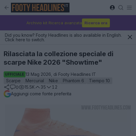
IT
Archivio kit Ricerca avanzata
Ricerca ora
Did you know? Footy Headlines is also available in English.
Click here to switch.
Rilasciata la collezione speciale di
scarpe Nike 2026 "Showtime"
13 Mag 2026, di Footy Headlines IT
UFFICIALE
Scarpe
Mercurial
Nike
Phantom 6
Tiempo 10
15.5K
35
12
0
Aggiungi come fonte preferita