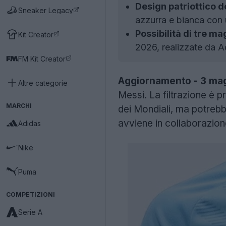
Design patriottico d
Sneaker Legacy
azzurra e bianca con u
Possibilità di tre ma
Kit Creator
2026, realizzate da A
FM Kit Creator
Aggiornamento - 3 ma
Altre categorie
Messi. La filtrazione è p
MARCHI
dei Mondiali, ma potrebb
avviene in collaborazio
Adidas
Nike
Puma
COMPETIZIONI
Serie A