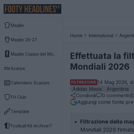
IT
Maglie
Home
International
Argent
Maglie 26-27
Effettuata la f
Maglie Coppa del Mondo 2026
Mondiali 2026
Scarpe
14 Mag 2026, di
FILTRAZIONE
Calendario Scarpini
Adidas Messi
Argentina
Condividi
0
commenti
FH Club
Aggiungi come fonte pref
Template
Filtrazione della ma
Football Kit Archive
Mondiali 2026 firmata