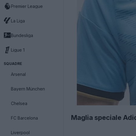
Premier League
La Liga
Bundesliga
Ligue 1
SQUADRE
Arsenal
Bayern München
Chelsea
Maglia speciale Ad
FC Barcelona
Liverpool