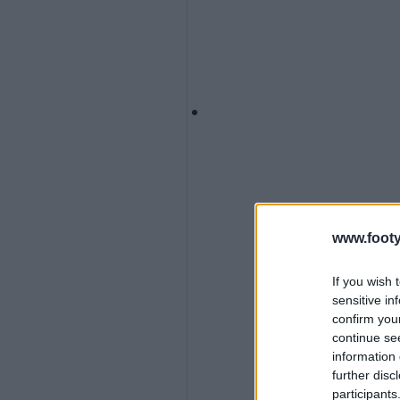
www.footy
If you wish 
sensitive in
confirm you
continue se
information 
further disc
participants