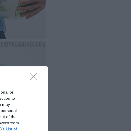
sonal or
ection to
ou may
 personal
out of the
 downstream
B’s List of