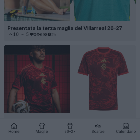
Presentata la terza maglia del Villarreal 26-27
10
5
0
698
2h
Presentata la terza maglia "Dragon"
dell’Internacional 26-27
Home
Maglie
26-27
Scarpe
Calendario
23
6
0
1.9K
2h