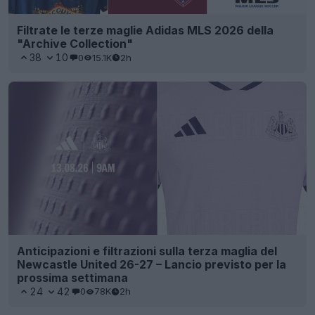
Filtrate le terze maglie Adidas MLS 2026 della
"Archive Collection"
38
10
0
15.1K
2h
Anticipazioni e filtrazioni sulla terza maglia del
Newcastle United 26-27 – Lancio previsto per la
prossima settimana
24
42
0
78K
2h