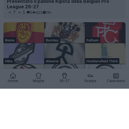
Presentato il pallone Kipsta della Belgian Pro
League 26-27
7
1
0
422
11h
Home
Maglie
26-27
Scarpe
Calendario
Tendenza delle maglie 2026-27: gli stemmi
alternativi dei club sono ovunque
42
7
0
11.5K
11h