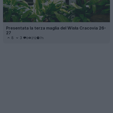
Presentata la terza maglia del Wisła Cracovia 26-
27
8
3
0
212
7h