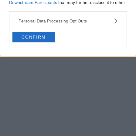
Downstream Participants
that may further disclose it to other
Zulte Waregem
third parties.
2
3
0
245
6h
Personal Data Processing Opt Outs
CONFIRM