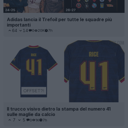
Adidas lancia il Trefoil per tutte le squadre più
importanti
64
14
0
20K
7h
Il trucco visivo dietro la stampa del numero 41
sulle maglie da calcio
7
5
0
1K
7h