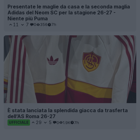
Presentate le maglie da casa e la seconda maglia
Adidas del Neom SC per la stagione 26-27 -
Niente più Puma
11
7
0
356
7h
È stata lanciata la splendida giacca da trasferta
dell’AS Roma 26-27
29
5
0
1.9K
7h
UFFICIALE