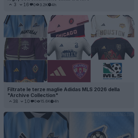
3
16
0
3.2K
4h
Filtrate le terze maglie Adidas MLS 2026 della
"Archive Collection"
38
10
0
15.6K
4h