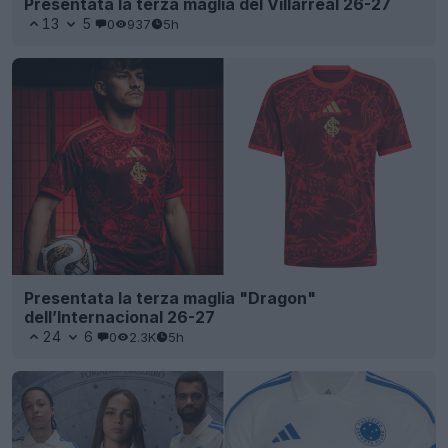
Presentata la terza maglia del Villarreal 26-27
13
5
0
937
5h
Presentata la terza maglia "Dragon"
dell’Internacional 26-27
24
6
0
2.3K
5h