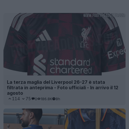
La terza maglia del Liverpool 26-27 è stata
filtrata in anteprima - Foto ufficiali - In arrivo il 12
agosto
114
75
0
186.8K
8h