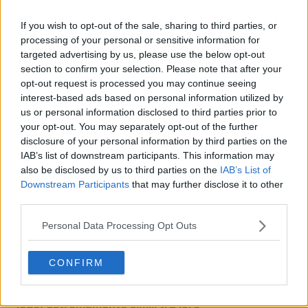
If you wish to opt-out of the sale, sharing to third parties, or
processing of your personal or sensitive information for
targeted advertising by us, please use the below opt-out
Anticipazioni e filtrazioni sulla terza maglia del
section to confirm your selection. Please note that after your
Newcastle United 26-27 – Lancio previsto per la
opt-out request is processed you may continue seeing
prossima settimana
interest-based ads based on personal information utilized by
24
45
0
78.5K
46m
us or personal information disclosed to third parties prior to
your opt-out. You may separately opt-out of the further
disclosure of your personal information by third parties on the
IAB’s list of downstream participants. This information may
also be disclosed by us to third parties on the
IAB’s List of
Downstream Participants
that may further disclose it to other
third parties.
Personal Data Processing Opt Outs
CONFIRM
Il Newcastle United svela tre nuove opzioni di
logo, estremamente simili tra loro