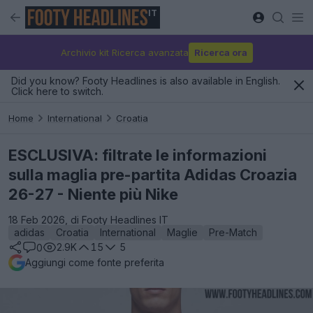
IT
Archivio kit Ricerca avanzata
Ricerca ora
Did you know? Footy Headlines is also available in English.
Click here to switch.
Home
International
Croatia
ESCLUSIVA: filtrate le informazioni
sulla maglia pre-partita Adidas Croazia
26-27 - Niente più Nike
18 Feb 2026, di Footy Headlines IT
adidas
Croatia
International
Maglie
Pre-Match
2.9K
15
5
0
Aggiungi come fonte preferita