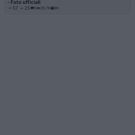
- Foto ufficiali
57
25
0
26.7K
8h