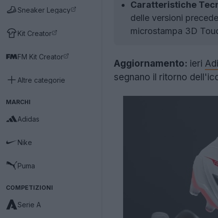
Caratteristiche Tec
Sneaker Legacy
delle versioni preceden
microstampa 3D Touc
Kit Creator
FM Kit Creator
Aggiornamento:
ieri
Ad
segnano il ritorno dell'i
Altre categorie
MARCHI
Adidas
Nike
Puma
COMPETIZIONI
Serie A