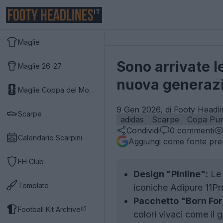
IT
Maglie
Sono arrivate l
Maglie 26-27
nuova generazi
Maglie Coppa del Mondo 2026
9 Gen 2026, di Footy Headli
Scarpe
adidas
Scarpe
Copa Pu
Condividi
0
commenti
Calendario Scarpini
Aggiungi come fonte pref
FH Club
Design "Pinline":
Le 
Template
iconiche Adipure 11Pr
Pacchetto "Born For
Football Kit Archive
colori vivaci come il g