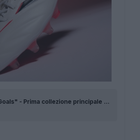
Lancio della collezione Adidas 2026 "Born For Goals" - Prima collezione principale 2026