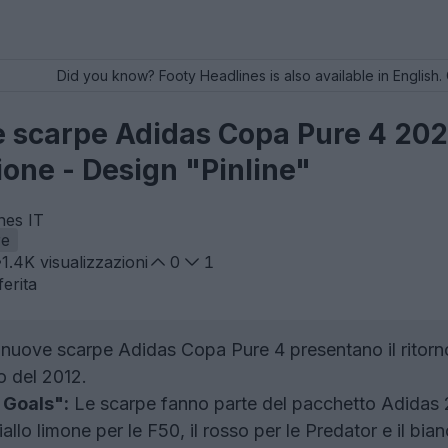
Did you know? Footy Headlines is also available in English. 
e scarpe Adidas Copa Pure 4 202
one - Design "Pinline"
nes IT
re
1.4K
visualizzazioni
0
1
erita
nuove scarpe Adidas Copa Pure 4 presentano il ritorno 
o del 2012.
 Goals":
Le scarpe fanno parte del pacchetto Adidas 
iallo limone per le F50, il rosso per le Predator e il bi