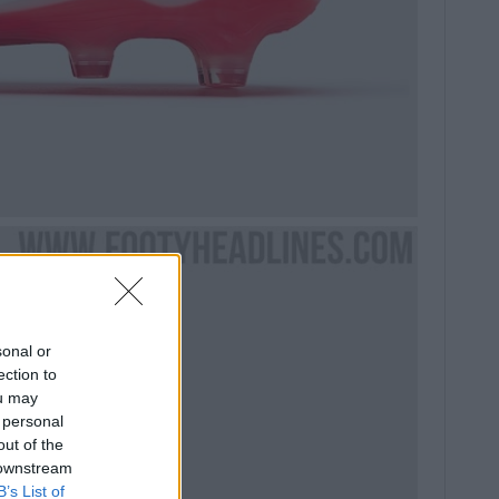
sonal or
ection to
ou may
 personal
out of the
 downstream
B’s List of