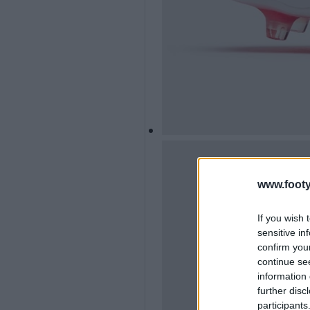
www.footy
If you wish 
sensitive in
confirm you
continue se
information 
further disc
participants