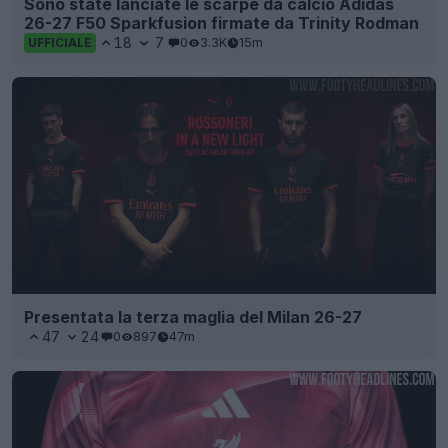
Sono state lanciate le scarpe da calcio Adidas
26-27 F50 Sparkfusion firmate da Trinity Rodman
18
7
0
3.3K
15m
UFFICIALE
Presentata la terza maglia del Milan 26-27
47
24
0
897
47m