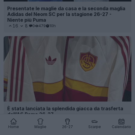
Presentate le maglie da casa e la seconda maglia
Adidas del Neom SC per la stagione 26-27 -
Niente più Puma
16
8
0
479
10h
È stata lanciata la splendida giacca da trasferta
dell’AS Roma 26-27
32
5
0
2.1K
10h
UFFICIALE
Home
Maglie
26-27
Scarpe
Calendario