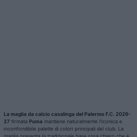
La maglia da calcio casalinga del Palermo F.C. 2026-
27
firmata
Puma
mantiene naturalmente l’iconica e
inconfondibile palette di colori principali del club. La
maglia presenta la tradizionale base rosa chiaro che è