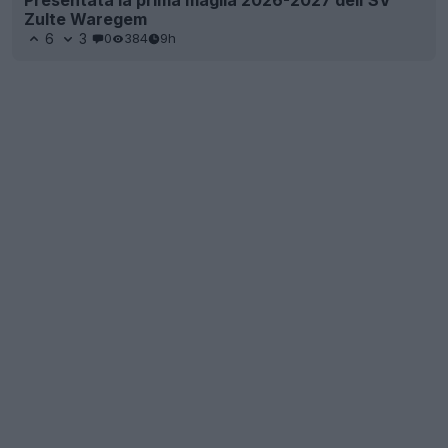
Zulte Waregem
6
3
0
384
9h