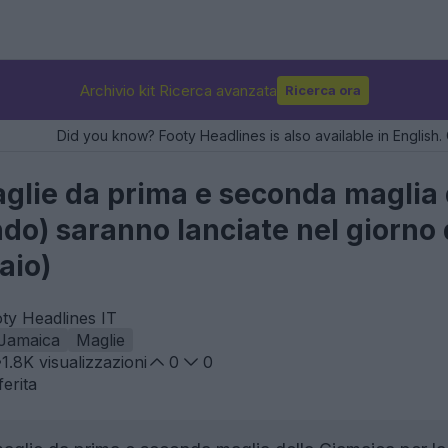
Archivio kit Ricerca avanzata
Ricerca ora
Did you know? Footy Headlines is also available in English. 
maglie da prima e seconda maglia
do) saranno lanciate nel giorno
aio)
oty Headlines IT
Jamaica
Maglie
1.8K
visualizzazioni
0
0
erita