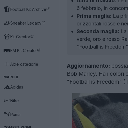
Data di rilascio:
Le m
6 febbraio, in concom
Football Kit Archive
Prima maglia:
La prim
Sneaker Legacy
orizzontali rosse e ne
Seconda maglia:
La 
Kit Creator
verde, oro e rosso Ra
"Football is Freedom"
FM Kit Creator
Altre categorie
Aggiornamento:
possiam
Bob Marley. Ha i colori 
MARCHI
"Football is Freedom" (Il 
Adidas
Nike
Puma
COMPETIZIONI