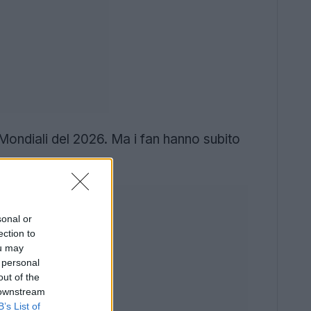
Mondiali del 2026. Ma i fan hanno subito
sonal or
ection to
ou may
 personal
out of the
 downstream
B’s List of