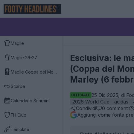
IT
Maglie
Esclusiva: le 
Maglie 26-27
(Coppa del Mon
Maglie Coppa del Mondo 2026
Marley (6 febbr
Scarpe
25 Dic 2025, di Fo
UFFICIALE
Calendario Scarpini
2026 World Cup
adidas
Condividi
0
commenti
Aggiungi come fonte pref
FH Club
Template