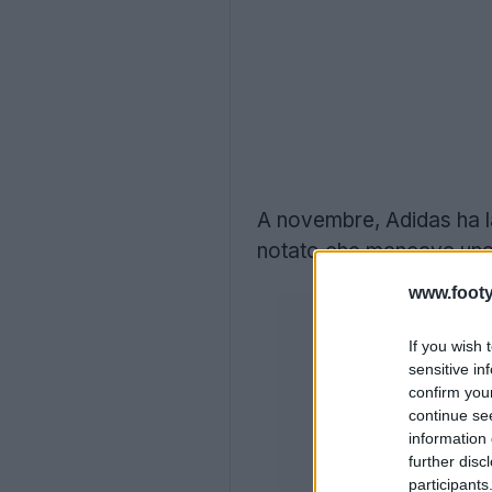
A novembre, Adidas ha l
notato che mancava una 
www.footy
If you wish 
sensitive in
confirm you
continue se
information 
further disc
participants