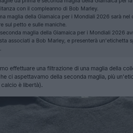
aglie da prima e seconda maglia della Giamaica per l
itanza con il compleanno di Bob Marley.
a maglia della Giamaica per i Mondiali 2026 sarà nel c
re sul petto e sulle maniche.
seconda maglia della Giamaica per i Mondiali 2026 avrà
sta associati a Bob Marley, e presenterà un'etichetta 
.
o effettuare una filtrazione di una maglia della col
che ci aspettavamo della seconda maglia, più un'eti
calcio è libertà).