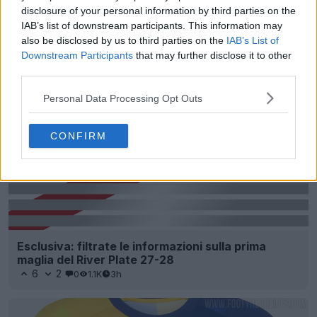
disclosure of your personal information by third parties on the
Presentate le maglie da casa e la seconda maglia
IAB’s list of downstream participants. This information may
26-27 dello SC Vianense
also be disclosed by us to third parties on the
IAB’s List of
2
0
0
240
2h
Downstream Participants
that may further disclose it to other
third parties.
Personal Data Processing Opt Outs
CONFIRM
Esclusiva: filtrate le informazioni sulla prima
maglia del River Plate 27-28
6
2
0
1.1K
3h