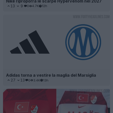
Nike riproporrà le scarpe Hypervenom nel 2027
13
9
0
4.7K
12h
Adidas torna a vestire la maglia del Marsiglia
27
13
0
3.4K
13h