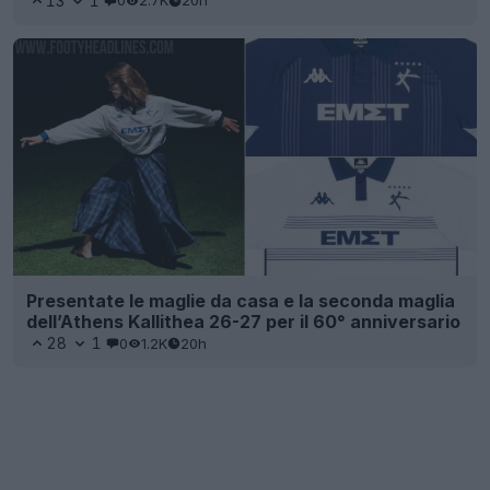
13
1
0
2.7K
20h
Presentate le maglie da casa e la seconda maglia
dell’Athens Kallithea 26-27 per il 60° anniversario
28
1
0
1.2K
20h