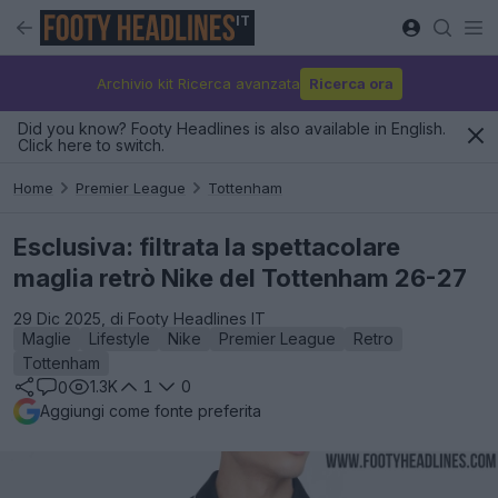
IT
Archivio kit Ricerca avanzata
Ricerca ora
Did you know? Footy Headlines is also available in English.
Click here to switch.
Home
Premier League
Tottenham
Esclusiva: filtrata la spettacolare
maglia retrò Nike del Tottenham 26-27
29 Dic 2025, di Footy Headlines IT
Maglie
Lifestyle
Nike
Premier League
Retro
Tottenham
1.3K
1
0
0
Aggiungi come fonte preferita