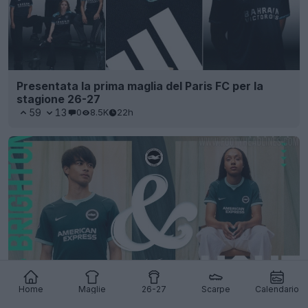
Presentata la prima maglia del Paris FC per la
stagione 26-27
59
13
0
8.5K
22h
Home
Maglie
26-27
Scarpe
Calendario
Presentata la nuovissima terza maglia del