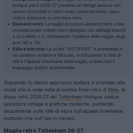
Hotspur per il 2026-27 presenta un design audace con
strisce orizzontali in colori vivaci come turchese, ciano,
viola e arancione su una base nera.
Elementi retrò:
La maglia incorpora elementi retrò come
un tradizionale colletto nero ripiegato con dettagli bianchi
e un colletto a V, richiamando l'estetica delle maglie degli
anni '80 e '90.
Stile e marchio:
La scritta "HOTSPURS" è presentata in
un carattere audace e stilizzato, enfatizzando lo stile di
vita e l'appeal streetwear della maglia, in linea con il
linguaggio grafico sperimentale.
Seguendo lo stesso approccio audace e orientato alla
moda che si vede nella prossima linea retrò di
Nike
, la
divisa retrò 2026-27 del
Tottenham
Hotspur unisce
ispirazioni vintage a grafiche moderne, puntando
decisamente sullo stile di vita e sull'appeal streetwear
piuttosto che sull'uso in campo.
Maglia retrò Tottenham 26-27