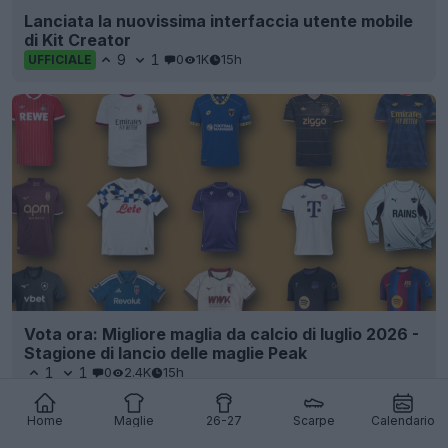
Lanciata la nuovissima interfaccia utente mobile
di Kit Creator
9
1
0
1K
15h
UFFICIALE
Vota ora: Migliore maglia da calcio di luglio 2026 -
Stagione di lancio delle maglie Peak
1
1
0
2.4K
15h
Home
Maglie
26-27
Scarpe
Calendario