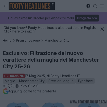
IT
Il nuovissimo Kit Creator per dispositivi mobili
Progetta ora
Did you know? Footy Headlines is also available in English.
Click here to switch.
Home
Premier League
Manchester City
Esclusivo: Filtrazione del nuovo
carattere della maglia del Manchester
City 25-26
17 Mag 2025, di Footy Headlines IT
FILTRAZIONE
Maglie
Manchester City
Premier League
Typeface
1K
0
0
0
Aggiungi come fonte preferita