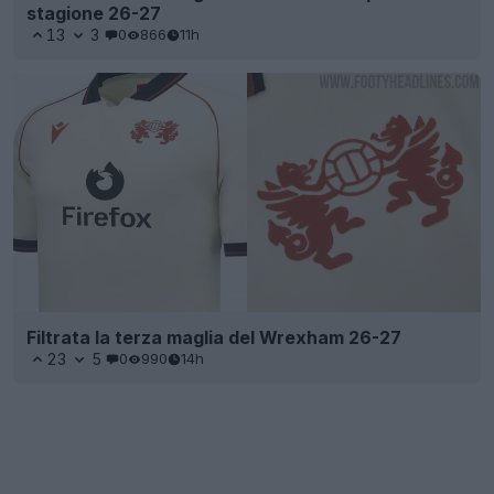
stagione 26-27
13
3
0
866
11h
Filtrata la terza maglia del Wrexham 26-27
23
5
0
990
14h