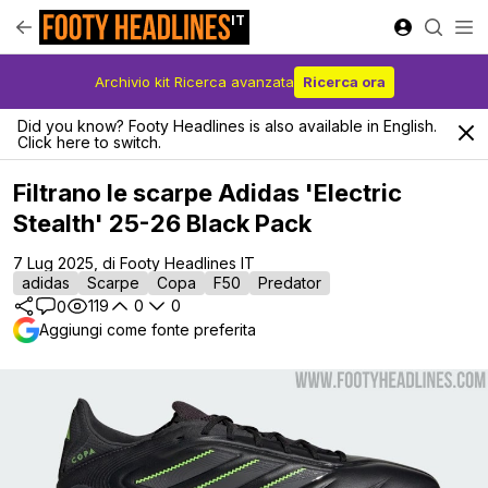
IT
Archivio kit Ricerca avanzata
Ricerca ora
Did you know? Footy Headlines is also available in English.
Click here to switch.
Filtrano le scarpe Adidas 'Electric
Stealth' 25-26 Black Pack
7 Lug 2025, di Footy Headlines IT
adidas
Scarpe
Copa
F50
Predator
119
0
0
0
Aggiungi come fonte preferita