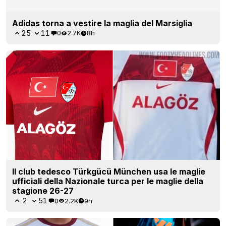
Adidas torna a vestire la maglia del Marsiglia
25
11
0
2.7K
8h
Il club tedesco Türkgücü München usa le maglie
ufficiali della Nazionale turca per le maglie della
stagione 26-27
2
51
0
2.2K
9h