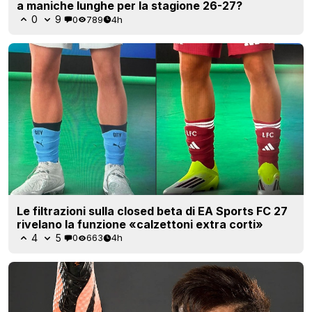
a maniche lunghe per la stagione 26-27?
0
9
0
789
4h
Le filtrazioni sulla closed beta di EA Sports FC 27
rivelano la funzione «calzettoni extra corti»
4
5
0
663
4h