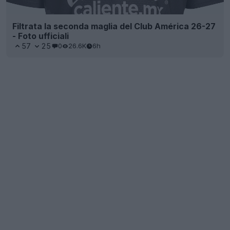
Filtrata la seconda maglia del Club América 26-27
- Foto ufficiali
57
25
0
26.6K
6h