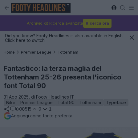
IT
Archivio kit Ricerca avanzata
Ricerca ora
Did you know? Footy Headlines is also available in English.
Click here to switch.
Home
Premier League
Tottenham
Fantastico: la terza maglia del
Tottenham 25-26 presenta l'iconico
font Total 90
31 Ago 2025, di Footy Headlines IT
Nike
Premier League
Total 90
Tottenham
Typeface
515
0
1
0
Aggiungi come fonte preferita