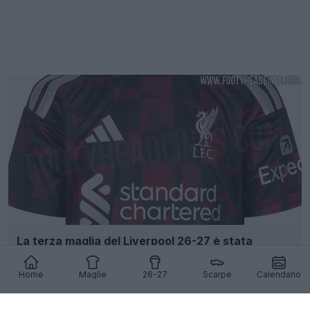
La terza maglia del Liverpool 26-27 è stata
filtrata in anteprima - Foto ufficiali - In arrivo il 12
agosto
Home
Maglie
26-27
Scarpe
Calendario
114
74
0
186.1K
6h