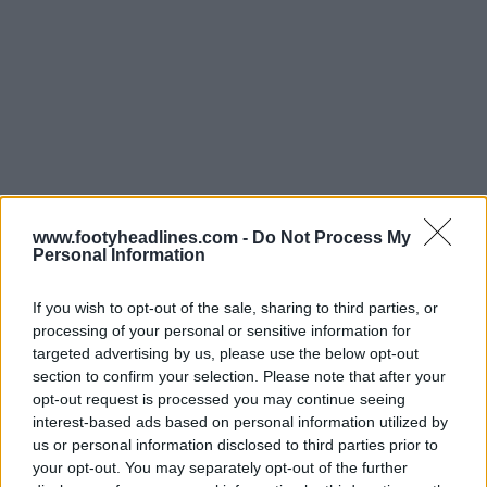
www.footyheadlines.com -
Do Not Process My
Personal Information
Il confronto con altre squadre Nike evidenzia la scelta
If you wish to opt-out of the sale, sharing to third parties, or
unica fatta dagli Spurs. Chelsea, Barcellona e PSG
processing of your personal or sensitive information for
targeted advertising by us, please use the below opt-out
continueranno con i loro caratteri tipografici abituali,
section to confirm your selection. Please note that after your
mentre il Tottenham ha puntato tutto sul look retrò,
opt-out request is processed you may continue seeing
abbinando la terza maglia gialla alle scritte a puntini
interest-based ads based on personal information utilized by
vintage e al vecchio stemma del club.
us or personal information disclosed to third parties prior to
your opt-out. You may separately opt-out of the further