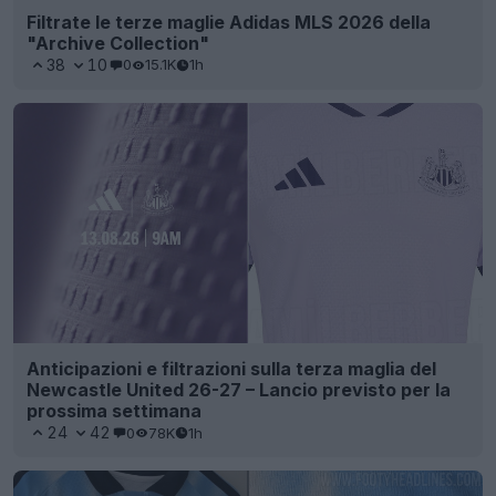
Filtrate le terze maglie Adidas MLS 2026 della
"Archive Collection"
38
10
0
15.1K
1h
Anticipazioni e filtrazioni sulla terza maglia del
Newcastle United 26-27 – Lancio previsto per la
prossima settimana
24
42
0
78K
1h