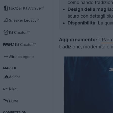
combinando tradizion
Football Kit Archive
Design della maglia:
scuro con dettagli blu
Sneaker Legacy
Disponibilità:
La quar
Kit Creator
Aggiornamento:
il
Par
FM Kit Creator
tradizione, modernità e i
Altre categorie
MARCHI
Adidas
Nike
Puma
COMPETIZIONI