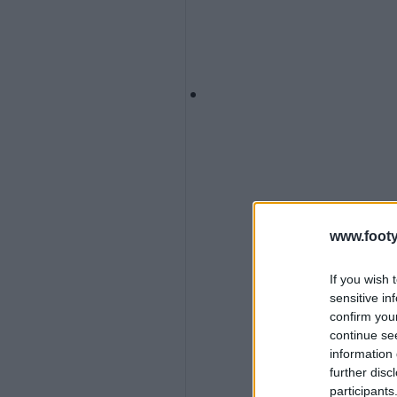
www.footy
If you wish 
sensitive in
confirm you
continue se
information 
further disc
participants