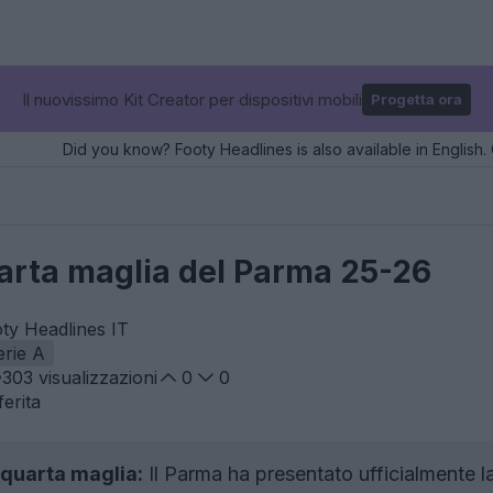
Il nuovissimo Kit Creator per dispositivi mobili
Progetta ora
Did you know? Footy Headlines is also available in English. 
uarta maglia del Parma 25-26
oty Headlines IT
erie A
303
visualizzazioni
0
0
erita
 quarta maglia:
Il Parma ha presentato ufficialmente l