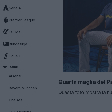
Serie A
Premier League
La Liga
Bundesliga
Ligue 1
SQUADRE
Arsenal
Quarta maglia del 
Bayern München
Questa foto mostra la n
Chelsea