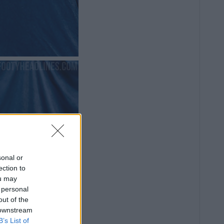
sonal or
ection to
ou may
 personal
out of the
 downstream
B’s List of