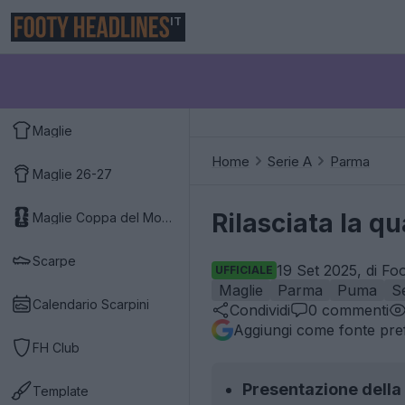
IT
Maglie
Home
Serie A
Parma
Maglie 26-27
Rilasciata la q
Maglie Coppa del Mondo 2026
Scarpe
19 Set 2025, di Fo
UFFICIALE
Maglie
Parma
Puma
S
Calendario Scarpini
Condividi
0
commenti
Aggiungi come fonte pref
FH Club
Presentazione della
Template