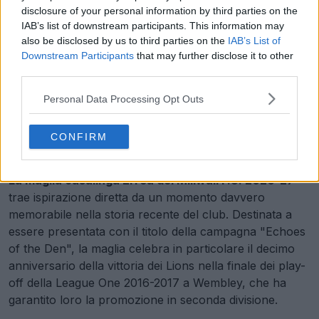
disclosure of your personal information by third parties on the
IAB’s list of downstream participants. This information may
also be disclosed by us to third parties on the
IAB’s List of
Downstream Participants
that may further disclose it to other
third parties.
Personal Data Processing Opt Outs
CONFIRM
La maglia casalinga Errea del Millwall F.C. 2026-27
trae ispirazione diretta da un momento davvero
memorabile nella storia recente del club. Destinata a
essere presentata con il titolo della campagna "Echoes
of the Den", la maglia celebra in particolare il decimo
anniversario della vittoria dei Lions nella finale dei play-
off della League One 2016-2017 a Wembley, che ha
garantito loro la promozione in seconda divisione.