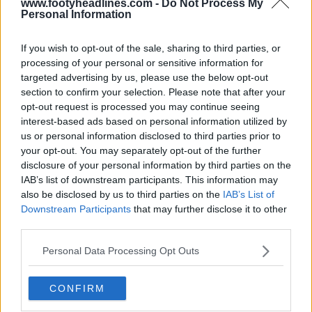
www.footyheadlines.com -
Do Not Process My
Personal Information
Scopri tutte le maglie del Newcastle su Football Kit
If you wish to opt-out of the sale, sharing to third parties, or
Archive
processing of your personal or sensitive information for
targeted advertising by us, please use the below opt-out
Prodotto da Adidas. Ti piace la maglia del terzo portiere
section to confirm your selection. Please note that after your
del Newcastle United 25-26? Scrivici qui sotto e
dai
opt-out request is processed you may continue seeing
un'occhiata alla panoramica delle maglie 25-26 per
interest-based ads based on personal information utilized by
us or personal information disclosed to third parties prior to
altre info sulle maglie da calcio 25-26
.
your opt-out. You may separately opt-out of the further
disclosure of your personal information by third parties on the
IAB’s list of downstream participants. This information may
Mostra commenti
also be disclosed by us to third parties on the
IAB’s List of
Downstream Participants
that may further disclose it to other
adidas
Goalkeeper
Maglie
Newcastle United
third parties.
Premier League
Personal Data Processing Opt Outs
Condividi
CONFIRM