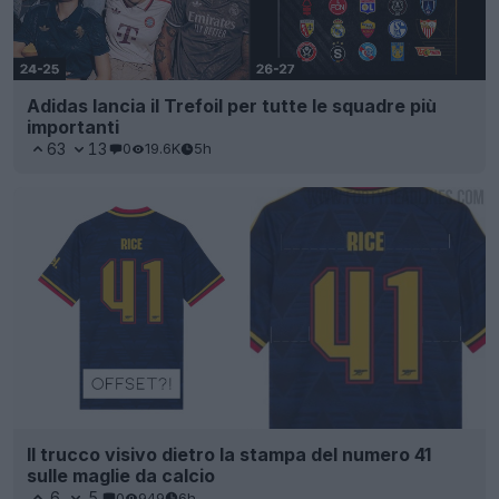
Adidas lancia il Trefoil per tutte le squadre più
importanti
63
13
0
19.6K
5h
Il trucco visivo dietro la stampa del numero 41
sulle maglie da calcio
6
5
0
949
6h