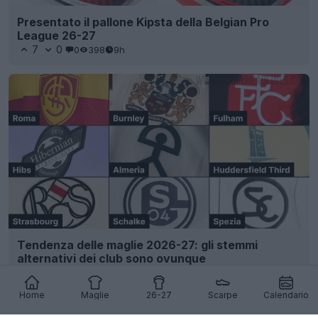
Presentato il pallone Kipsta della Belgian Pro
League 26-27
7
0
0
398
9h
Tendenza delle maglie 2026-27: gli stemmi
alternativi dei club sono ovunque
42
7
0
11.4K
9h
Home
Maglie
26-27
Scarpe
Calendario