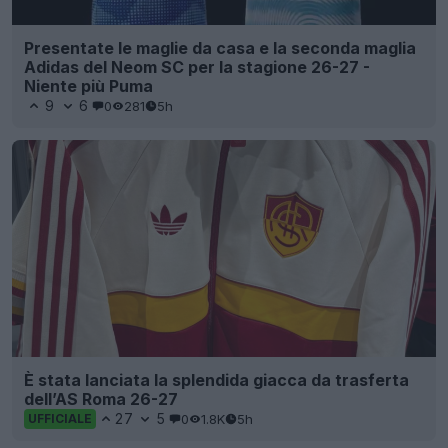
Presentate le maglie da casa e la seconda maglia
Adidas del Neom SC per la stagione 26-27 -
Niente più Puma
9
6
0
281
5h
È stata lanciata la splendida giacca da trasferta
dell’AS Roma 26-27
27
5
0
1.8K
5h
UFFICIALE