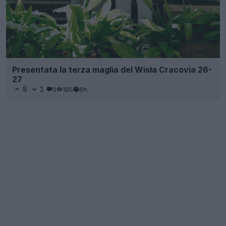
Presentata la terza maglia del Wisła Cracovia 26-
27
8
1
0
195
6h